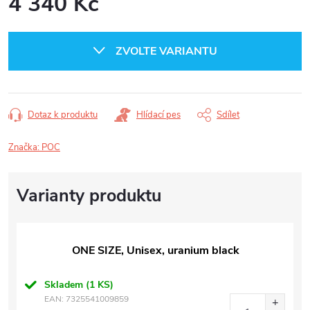
4 340 Kč
Měrná
cena:
ZVOLTE VARIANTU
Dotaz k produktu
Hlídací pes
Sdílet
Značka:
POC
ONE SIZE, Unisex, uranium black
Skladem
(1 KS)
EAN:
7325541009859