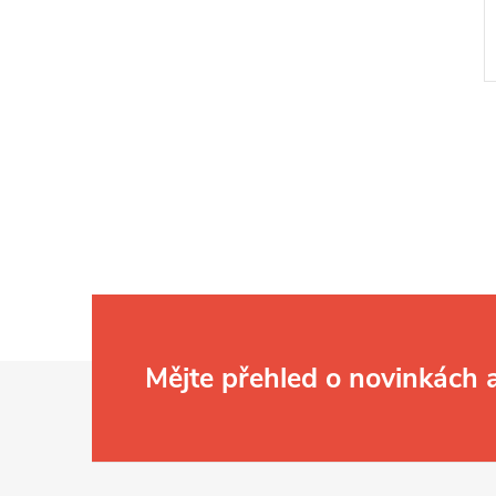
l
Z
Mějte přehled o novinkách
á
í