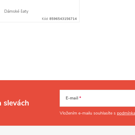
Dámské šaty
Kód:
8596543156714
O
v
á
d
E-mail
a slevách
a
Vložením e-mailu souhlasíte s
podmínka
c