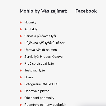
p
a
Mohlo by Vás zajímat:
Facebook
r
t
Novinky
Kontakty
í
Servis a půjčovna lyží
Půjčovna lyží, lyžáků, běžek
Úprava lyžáků na míru
Servis lyží Hradec Králové
Proč servisovat lyže
Testovací lyže
O nás
i
Fotogalerie RM SPORT
Doprava a platba
Obchodní podmínky
Podmínky ochrany osobních