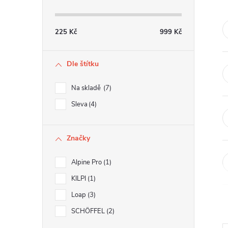
s
t
225
Kč
999
Kč
r
Dle štítku
a
Na skladě
7
n
Sleva
4
n
Značky
í
Alpine Pro
1
p
KILPI
1
Loap
3
a
SCHÖFFEL
2