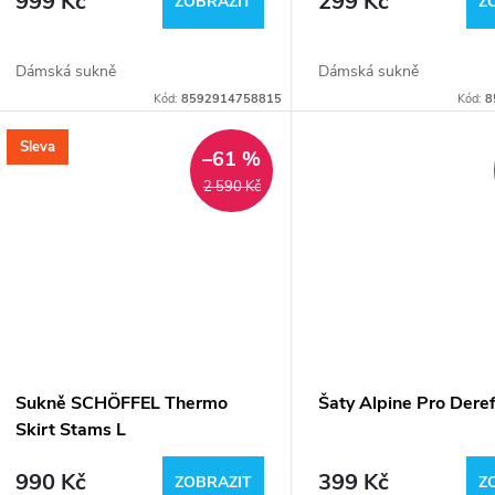
999 Kč
299 Kč
d
ZOBRAZIT
Z
o
u
Dámská sukně
Dámská sukně
d
Kód:
8592914758815
Kód:
8
k
u
Sleva
–61 %
t
2 590 Kč
k
ů
t
ů
Sukně SCHÖFFEL Thermo
Šaty Alpine Pro Dere
Skirt Stams L
990 Kč
399 Kč
ZOBRAZIT
Z