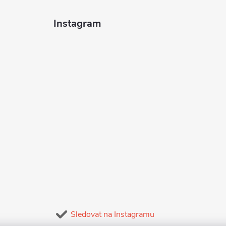
p
Instagram
v
k
y
v
ý
p
s
u
Sledovat na Instagramu