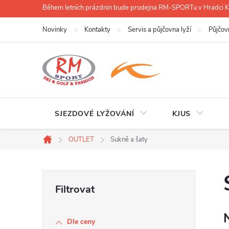
Přejít
Během letních prázdnin bude prodejna RM-SPORTu v Hradci
na
Novinky
Kontakty
Servis a půjčovna lyží
Půjčov
obsah
SJEZDOVÉ LYŽOVÁNÍ
KJUS
OUTLET
Sukně a šaty
Domů
P
o
Dle ceny