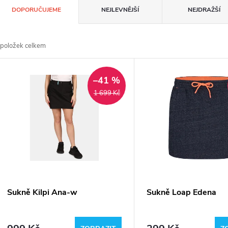
Ř
DOPORUČUJEME
NEJLEVNĚJŠÍ
NEJDRAŽŠÍ
a
položek celkem
z
V
e
–41 %
ý
1 699 Kč
n
p
p
s
r
p
Sukně Kilpi Ana-w
Sukně Loap Edena
o
r