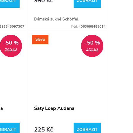
990 Kč
OBRAZIT
ZOBRAZIT
Dámská sukně Schöffel.
596543097307
Kód:
4063098483014
Sleva
–50 %
–50 %
799 Kč
450 Kč
fa
Šaty Loap Audana
225 Kč
OBRAZIT
ZOBRAZIT