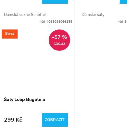
Dámská sukně Schöffel.
Dámské šaty
Kód:
4063098066255
Kód:
8
Sleva
–57 %
699 Kč
Šaty Loap Bugatela
299 Kč
ZOBRAZIT