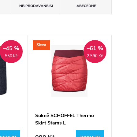
NEJPRODÁVANĚJŠÍ
ABECEDNĚ
Sleva
–45 %
–61 %
550 Kč
2 590 Kč
Sukně SCHÖFFEL Thermo
Skirt Stams L