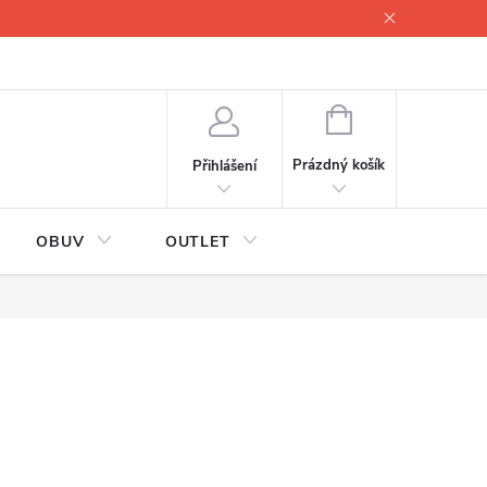
lové
Proč servisovat lyže
Testovací lyže
O nás
Fotogale
NÁKUPNÍ
KOŠÍK
Prázdný košík
Přihlášení
OBUV
OUTLET