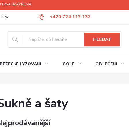
 Králové UZAVŘENA.
+420 724 112 132
na lyží, lyžáků, běžek
Úprava lyžáků na míru
Servis lyží Hradec Krá
HLEDAT
BĚŽECKÉ LYŽOVÁNÍ
GOLF
OBLEČENÍ
Sukně a šaty
Nejprodávanější