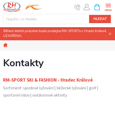
Přejít
NÁKUPNÍ
KOŠÍK
na
obsah
HLEDAT
Během letních prázdnin bude prodejna RM-SPORTu v Hradci Králové
UZAVŘENA.
Domů
Kontakty
RM-SPORT SKI & FASHION - Hradec Králové
Sortiment: sjezdové lyžování | běžecké lyžování | golf |
sportovní obuv | outdoorové aktivity