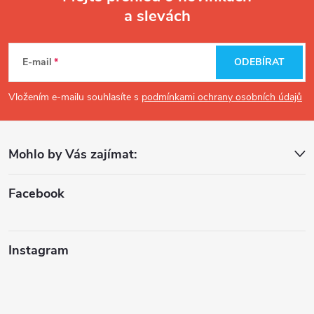
a slevách
Z
á
E-mail
ODEBÍRAT
p
Vložením e-mailu souhlasíte s
podmínkami ochrany osobních údajů
a
Mohlo by Vás zajímat:
t
í
Facebook
Instagram