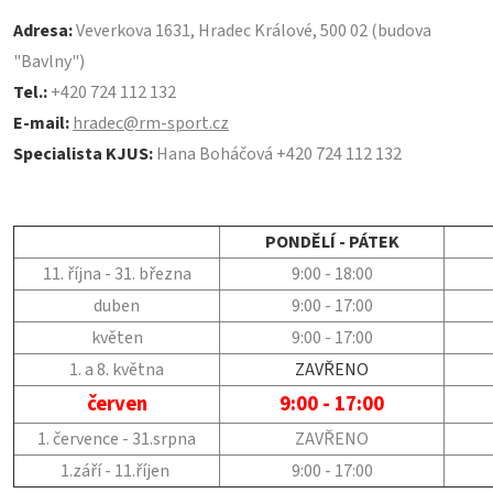
Adresa:
Veverkova 1631, Hradec Králové, 500 02 (budova
"Bavlny")
Tel.:
+420 724 112 132
E-mail:
hradec@rm-sport.cz
Specialista KJUS:
Hana Boháčová +420 724 112 132
PONDĚLÍ - PÁTEK
11. října - 31. března
9:00 - 18:00
duben
9:00 - 17:00
květen
9:00 - 17:00
1. a 8. května
ZAVŘENO
červen
9:00 - 17:00
1. července - 31.srpna
ZAVŘENO
1.září - 11.říjen
9:00 - 17:00