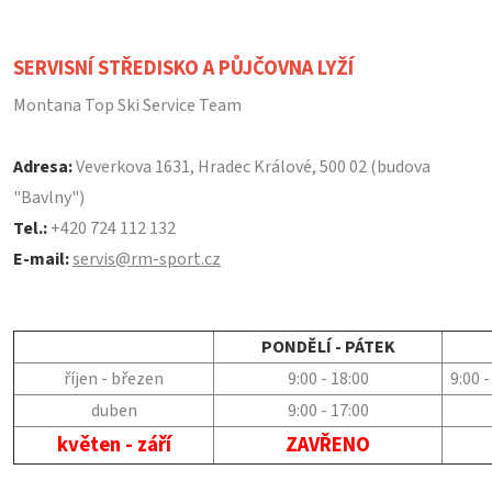
SERVISNÍ STŘEDISKO A PŮJČOVNA LYŽÍ
Montana Top Ski Service Team
Adresa:
Veverkova 1631, Hradec Králové, 500 02 (budova
"Bavlny")
Tel.:
+420 724 112 132
E-mail:
servis@rm-sport.cz
PONDĚLÍ - PÁTEK
říjen - březen
9:00 - 18:00
9:00 -
duben
9:00 - 17:00
květen - září
ZAVŘENO