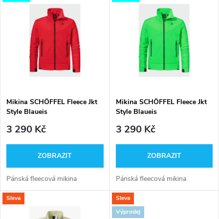
Nejdražší
z
ý
Nejprodávanější
e
p
Abecedně
n
i
í
s
p
Mikina SCHÖFFEL Fleece Jkt
Mikina SCHÖFFEL Fleece Jkt
Style Blaueis
Style Blaueis
p
r
3 290 Kč
3 290 Kč
r
o
ZOBRAZIT
ZOBRAZIT
o
d
Pánská fleecová mikina
Pánská fleecová mikina
d
Sleva
Sleva
u
Výprodej