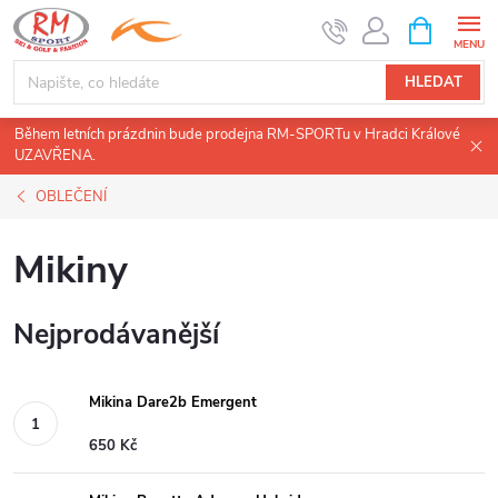
Přejít
NÁKUPNÍ
KOŠÍK
na
obsah
HLEDAT
Během letních prázdnin bude prodejna RM-SPORTu v Hradci Králové
UZAVŘENA.
OBLEČENÍ
Mikiny
Nejprodávanější
Mikina Dare2b Emergent
650 Kč