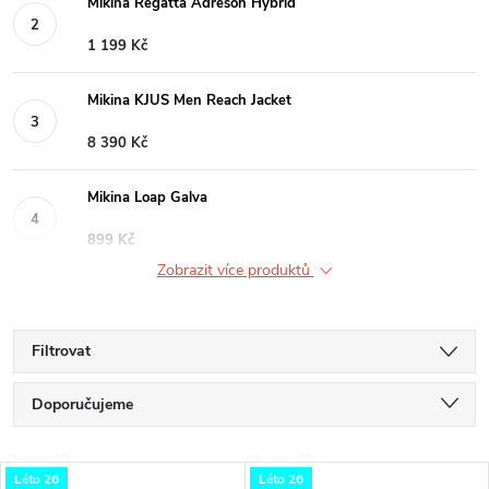
Mikina Regatta Adreson Hybrid
1 199 Kč
Mikina KJUS Men Reach Jacket
8 390 Kč
Mikina Loap Galva
899 Kč
Zobrazit více produktů
Filtrovat
Ř
Doporučujeme
a
Nejlevnější
V
Léto 26
Léto 26