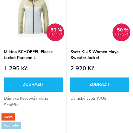
u
k
k
t
t
–50 %
–50 %
ů
2 590 Kč
5 840 Kč
ů
Mikina SCHÖFFEL Fleece
Svetr KJUS Women Maya
Jacket Parsenn L
Sweater Jacket
1 295 Kč
2 920 Kč
ZOBRAZIT
ZOBRAZIT
Dámská fleecová mikina
Dámský svetr KJUS.
Schöffel.
Sleva
Výprodej