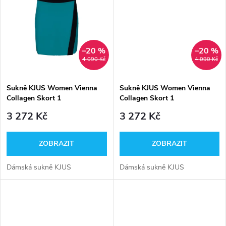
u
k
k
t
t
–20 %
–20 %
ů
4 090 Kč
4 090 Kč
ů
Sukně KJUS Women Vienna
Sukně KJUS Women Vienna
Collagen Skort 1
Collagen Skort 1
3 272 Kč
3 272 Kč
ZOBRAZIT
ZOBRAZIT
Dámská sukně KJUS
Dámská sukně KJUS