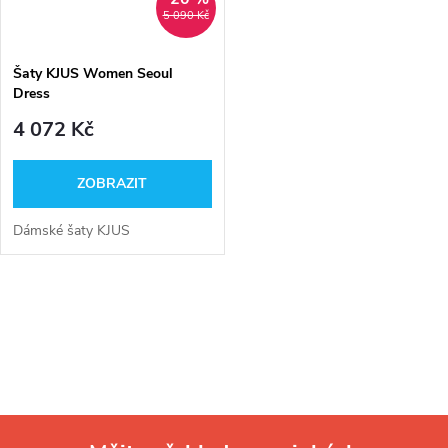
5 090 Kč
Šaty KJUS Women Seoul
Dress
4 072 Kč
ZOBRAZIT
Dámské šaty KJUS
O
v
l
á