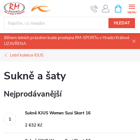
Přejít
NÁKUPNÍ
KOŠÍK
na
obsah
HLEDAT
Během letních prázdnin bude prodejna RM-SPORTu v Hradci Králové
UZAVŘENA.
Letní kolekce KJUS
Sukně a šaty
Nejprodávanější
Sukně KJUS Women Susi Skort 16
2 632 Kč