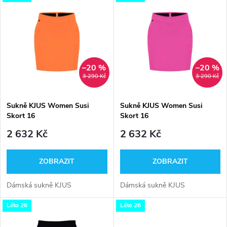
Nejdražší
z
ý
Nejprodávanější
e
p
Abecedně
n
i
–20 %
–20 %
3 290 Kč
3 290 Kč
í
s
p
Sukně KJUS Women Susi
Sukně KJUS Women Susi
Skort 16
Skort 16
p
r
2 632 Kč
2 632 Kč
r
o
ZOBRAZIT
ZOBRAZIT
o
d
Dámská sukně KJUS
Dámská sukně KJUS
d
Léto 26
Léto 26
u