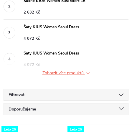
Sukně KJUS Women Susi Skort 16
2 632 Kč
Šaty KJUS Women Seoul Dress
4 072 Kč
Šaty KJUS Women Seoul Dress
4 072 Kč
Zobrazit více produktů
Filtrovat
Ř
Doporučujeme
a
Nejlevnější
V
Léto 26
Léto 26