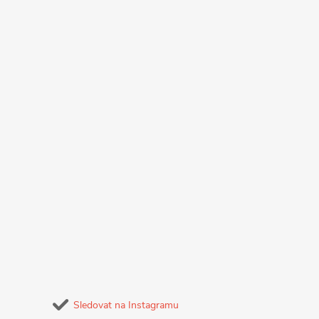
p
i
s
u
Sledovat na Instagramu