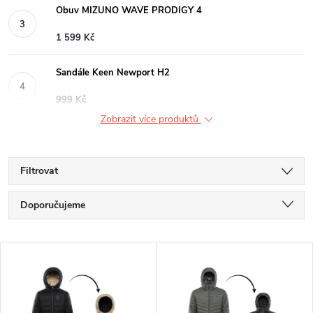
Obuv MIZUNO WAVE PRODIGY 4
1 599 Kč
Sandále Keen Newport H2
999 Kč
Zobrazit více produktů
Filtrovat
Ř
Doporučujeme
a
Nejlevnější
V
Nejdražší
z
ý
Nejprodávanější
e