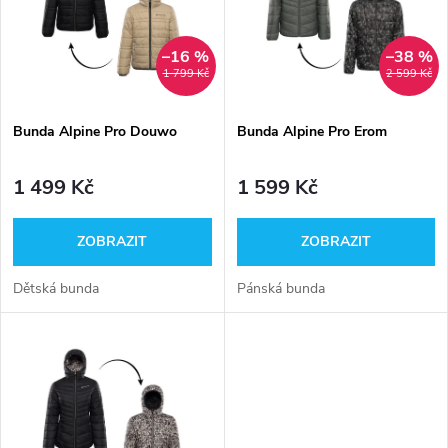
p
Abecedně
n
i
–16 %
–38 %
1 799 Kč
2 599 Kč
í
s
p
Bunda Alpine Pro Douwo
Bunda Alpine Pro Erom
p
r
1 499 Kč
1 599 Kč
r
o
ZOBRAZIT
ZOBRAZIT
o
d
Dětská bunda
Pánská bunda
d
u
u
k
k