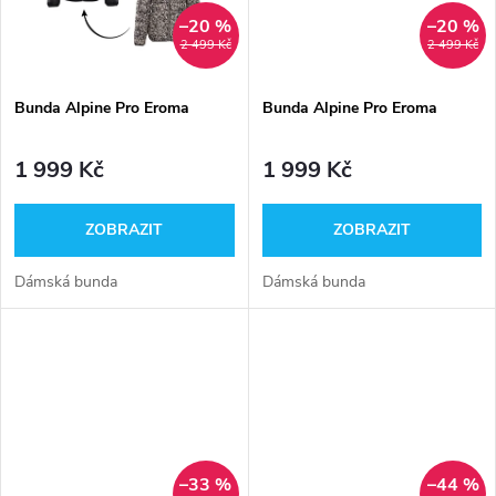
t
t
–20 %
–20 %
ů
2 499 Kč
2 499 Kč
ů
Bunda Alpine Pro Eroma
Bunda Alpine Pro Eroma
1 999 Kč
1 999 Kč
ZOBRAZIT
ZOBRAZIT
Dámská bunda
Dámská bunda
–33 %
–44 %