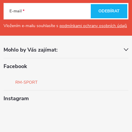
á
E-mail
ODEBÍRAT
p
Vložením e-mailu souhlasíte s
podmínkami ochrany osobních údajů
a
Mohlo by Vás zajímat:
t
í
Facebook
RM-SPORT
Instagram