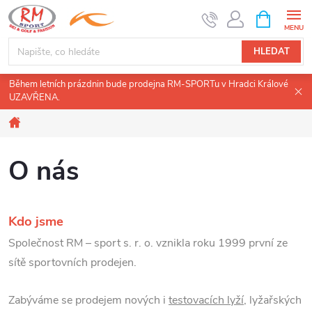
Přejít
NÁKUPNÍ
KOŠÍK
na
obsah
HLEDAT
Během letních prázdnin bude prodejna RM-SPORTu v Hradci Králové
UZAVŘENA.
Domů
O nás
Kdo jsme
Společnost RM – sport s. r. o. vznikla roku 1999 první ze
sítě sportovních prodejen.
Zabýváme se prodejem nových i
testovacích lyží
, lyžařských