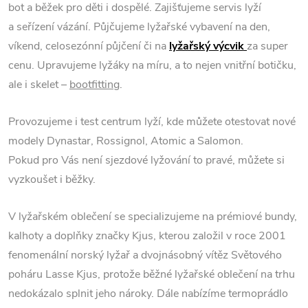
bot a běžek pro děti i dospělé. Zajišťujeme servis lyží
a seřízení vázání.
Půjčujeme lyžařské vybavení na den,
víkend, celosezónní půjčení či na
lyžařský výcvik
za super
cenu.
Upravujeme lyžáky na míru, a to nejen vnitřní botičku,
ale i skelet –
bootfitting
.
Provozujeme i test centrum lyží, kde můžete otestovat nové
modely Dynastar, Rossignol, Atomic a Salomon.
Pokud pro Vás není sjezdové lyžování to pravé, můžete si
vyzkoušet i běžky.
V lyžařském oblečení se specializujeme na prémiové bundy,
kalhoty a doplňky značky Kjus, kterou založil v roce 2001
fenomenální norský lyžař a dvojnásobný vítěz Světového
poháru Lasse Kjus, protože běžné lyžařské oblečení na trhu
nedokázalo splnit jeho nároky. Dále nabízíme termoprádlo