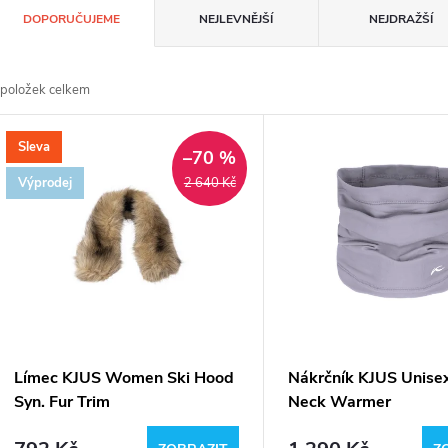
Ř
DOPORUČUJEME
NEJLEVNĚJŠÍ
NEJDRAŽŠÍ
a
položek celkem
z
V
Sleva
e
–70 %
ý
Výprodej
2 640 Kč
n
p
p
s
r
p
Límec KJUS Women Ski Hood
Nákrčník KJUS Unise
o
Syn. Fur Trim
Neck Warmer
r