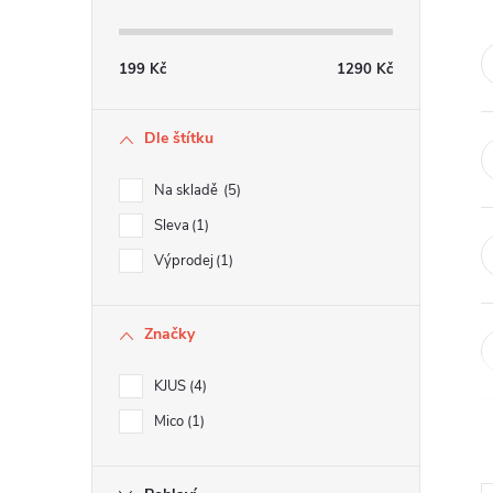
s
t
199
Kč
1290
Kč
r
Dle štítku
a
Na skladě
5
n
Sleva
1
Výprodej
1
n
í
Značky
p
KJUS
4
Mico
1
a