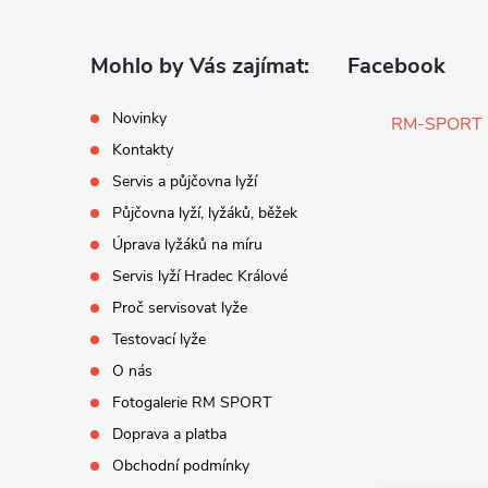
p
a
Mohlo by Vás zajímat:
Facebook
r
t
Novinky
RM-SPORT
Kontakty
í
Servis a půjčovna lyží
Půjčovna lyží, lyžáků, běžek
Úprava lyžáků na míru
Servis lyží Hradec Králové
Proč servisovat lyže
Testovací lyže
O nás
i
Fotogalerie RM SPORT
Doprava a platba
Obchodní podmínky