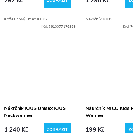
792 Kč
1 290 Kč
d
ZOBRAZIT
Z
o
u
Kožešinový límec KJUS
Nákrčník KJUS
d
Kód:
7613377176969
Kód:
7
k
u
t
k
ů
t
ů
Nákrčník KJUS Unisex KJUS
Nákrčník MICO Kids 
Neckwarmer
Warmer
1 240 Kč
199 Kč
ZOBRAZIT
Z