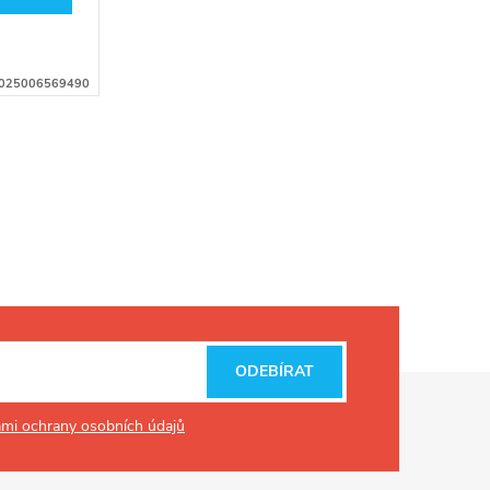
025006569490
ODEBÍRAT
mi ochrany osobních údajů