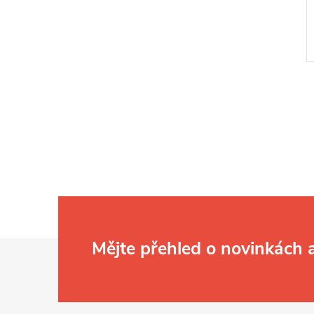
l
Z
Mějte přehled o novinkách
á
í