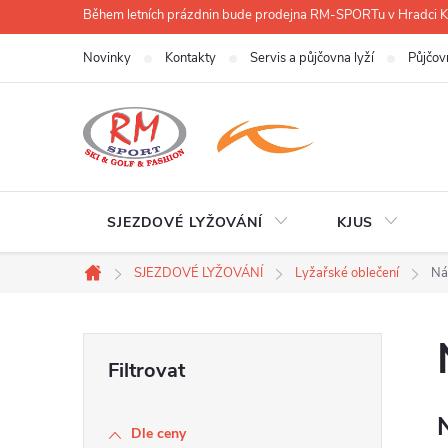
Přejít
Během letních prázdnin bude prodejna RM-SPORTu v Hradci
na
Novinky
Kontakty
Servis a půjčovna lyží
Půjčov
obsah
SJEZDOVÉ LYŽOVÁNÍ
KJUS
SJEZDOVÉ LYŽOVÁNÍ
Lyžařské oblečení
Ná
Domů
P
o
Dle ceny