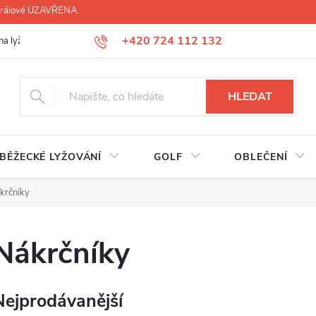
 Králové UZAVŘENA.
+420 724 112 132
na lyží, lyžáků, běžek
Úprava lyžáků na míru
Servis lyží Hradec Krá
HLEDAT
BĚŽECKÉ LYŽOVÁNÍ
GOLF
OBLEČENÍ
krčníky
Nákrčníky
Nejprodávanější