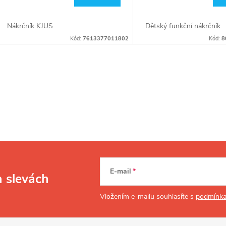
Nákrčník KJUS
Dětský funkční nákrčník
Kód:
7613377011802
Kód:
8
O
v
á
d
E-mail
a slevách
a
Vložením e-mailu souhlasíte s
podmínka
c