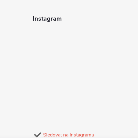
p
Instagram
v
k
y
v
ý
p
s
u
Sledovat na Instagramu