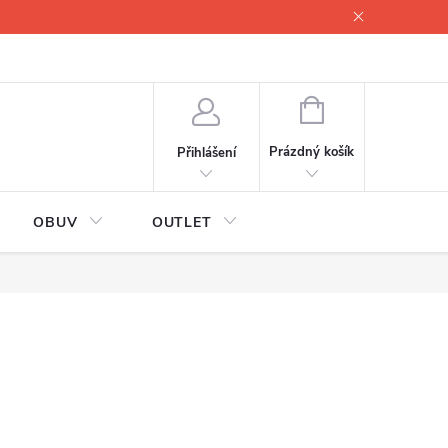
lové
Proč servisovat lyže
Testovací lyže
O nás
Fotogale
NÁKUPNÍ
KOŠÍK
Prázdný košík
Přihlášení
OBUV
OUTLET