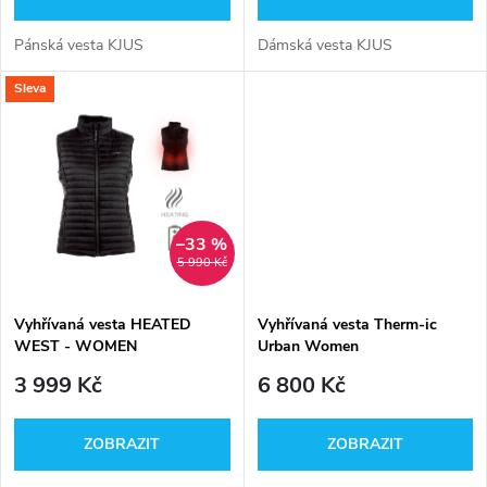
o
o
d
Pánská vesta KJUS
Dámská vesta KJUS
d
Sleva
u
u
k
k
t
t
–33 %
ů
5 990 Kč
ů
Vyhřívaná vesta HEATED
Vyhřívaná vesta Therm-ic
WEST - WOMEN
Urban Women
3 999 Kč
6 800 Kč
ZOBRAZIT
ZOBRAZIT