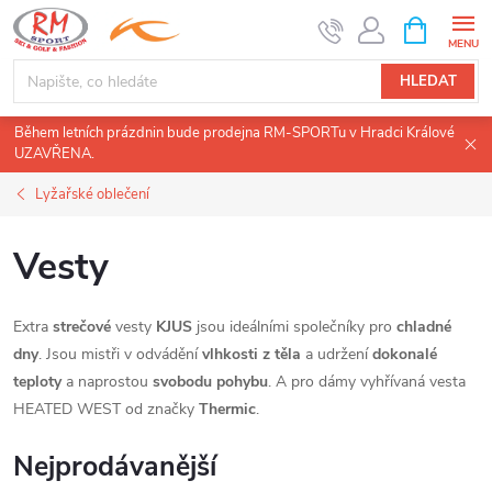
Přejít
NÁKUPNÍ
KOŠÍK
na
obsah
HLEDAT
Během letních prázdnin bude prodejna RM-SPORTu v Hradci Králové
UZAVŘENA.
Lyžařské oblečení
Vesty
Extra
strečové
vesty
KJUS
jsou ideálními společníky pro
chladné
dny
. Jsou mistři v odvádění
vlhkosti z těla
a udržení
dokonalé
teploty
a naprostou
svobodu pohybu
. A pro dámy vyhřívaná vesta
HEATED WEST od značky
Thermic
.
Nejprodávanější