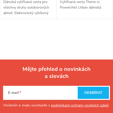
Dámská vyhřívaná vesta pro
Vyhřívaná vesta Therm-ic
všechny druhy outdoorových
PowerVest Urban dámská.
aktivit. Elektronický výhřevný
systém lze napájet jakoukoliv
externí powerbankou.
O
v
l
á
Mějte přehled o novinkách
d
a slevách
Z
a
á
c
E-mail
ODEBÍRAT
p
í
Vložením e-mailu souhlasíte s
podmínkami ochrany osobních údajů