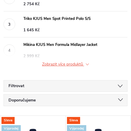
2 754 Kč
Triko KJUS Men Spot Printed Polo S/S
1 645 Kč
Mikina KJUS Men Formula Midlayer Jacket
2 999 Kč
Zobrazit více produktů
Filtrovat
Ř
Doporučujeme
a
Nejlevnější
V
Sleva
Sleva
Nejdražší
z
Výprodej
Výprodej