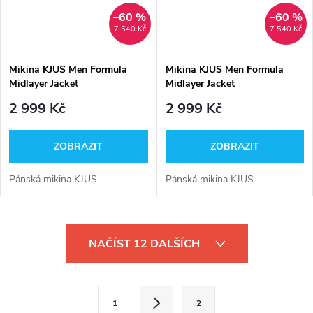
–60 %
–60 %
7 540 Kč
7 540 Kč
Mikina KJUS Men Formula
Mikina KJUS Men Formula
Midlayer Jacket
Midlayer Jacket
2 999 Kč
2 999 Kč
ZOBRAZIT
ZOBRAZIT
Pánská mikina KJUS
Pánská mikina KJUS
O
NAČÍST 12 DALŠÍCH
v
l
S
1
2