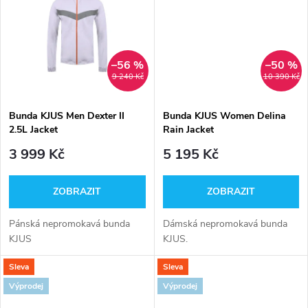
k
t
t
ů
–56 %
–50 %
ů
9 240 Kč
10 390 Kč
Bunda KJUS Men Dexter II
Bunda KJUS Women Delina
2.5L Jacket
Rain Jacket
3 999 Kč
5 195 Kč
ZOBRAZIT
ZOBRAZIT
Pánská nepromokavá bunda
Dámská nepromokavá bunda
KJUS
KJUS.
Sleva
Sleva
Výprodej
Výprodej