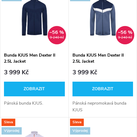
ý
Nejprodávanější
e
p
Abecedně
n
i
–56 %
–56 %
9 240 Kč
9 240 Kč
í
s
p
Bunda KJUS Men Dexter II
Bunda KJUS Men Dexter II
2.5L Jacket
2.5L Jacket
p
r
3 999 Kč
3 999 Kč
r
o
ZOBRAZIT
ZOBRAZIT
o
d
Pánská bunda KJUS.
Pánská nepromokavá bunda
d
KJUS
u
Sleva
Sleva
u
Výprodej
Výprodej
k