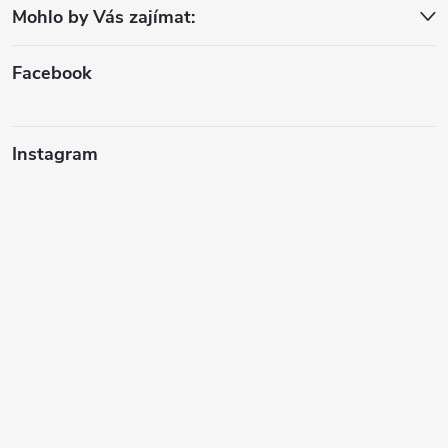
i
Mohlo by Vás zajímat:
t
s
í
Facebook
u
Instagram