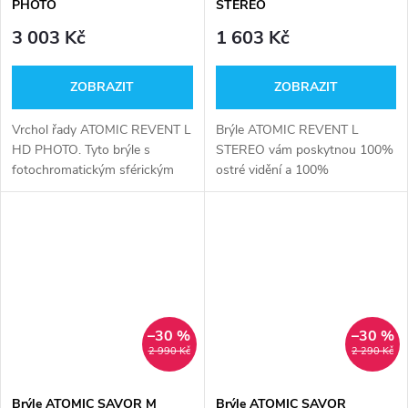
PHOTO
STEREO
3 003 Kč
1 603 Kč
ZOBRAZIT
ZOBRAZIT
Vrchol řady ATOMIC REVENT L
Brýle ATOMIC REVENT L
HD PHOTO. Tyto brýle s
STEREO vám poskytnou 100%
fotochromatickým sférickým
ostré vidění a 100%
dvojitým zorníkem poskytují
sebedůvěru, takže budete
dokonalé vidění za všech
lyžovat, jak nejlépe to jde.
podmínek.
–30 %
–30 %
2 990 Kč
2 290 Kč
Brýle ATOMIC SAVOR M
Brýle ATOMIC SAVOR