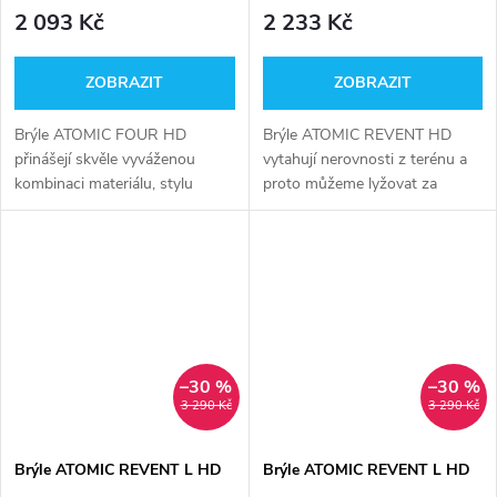
2 093 Kč
2 233 Kč
ZOBRAZIT
ZOBRAZIT
Brýle ATOMIC FOUR HD
Brýle ATOMIC REVENT HD
přinášejí skvěle vyváženou
vytahují nerovnosti z terénu a
kombinaci materiálu, stylu
proto můžeme lyžovat za
funkčnosti a ceny.
každých podmínek.
–30 %
–30 %
3 290 Kč
3 290 Kč
Brýle ATOMIC REVENT L HD
Brýle ATOMIC REVENT L HD