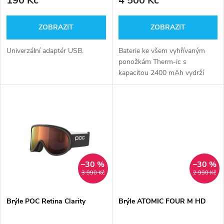
r
190 Kč
4 500 Kč
r
o
ZOBRAZIT
ZOBRAZIT
o
d
Univerzální adaptér USB.
Baterie ke všem vyhřívaným
d
ponožkám Therm-ic s
u
kapacitou 2400 mAh vydrží
u
hřát až 14 hodin.
k
k
t
t
ů
ů
–30 %
–30 %
3 990 Kč
2 990 Kč
Brýle POC Retina Clarity
Brýle ATOMIC FOUR M HD