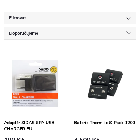
Filtrovat
Ř
Doporučujeme
a
Nejlevnější
V
Nejdražší
z
ý
Nejprodávanější
e
p
Abecedně
n
i
í
s
p
Adaptér SIDAS SPA USB
Baterie Therm-ic S-Pack 1200
CHARGER EU
p