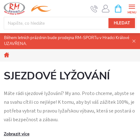
Přejít
NÁKUPNÍ
KOŠÍK
na
obsah
HLEDAT
Během letních prázdnin bude prodejna RM-SPORTu v Hradci Králové
UZAVŘENA.
Domů
SJEZDOVÉ LYŽOVÁNÍ
Máte rádi sjezdové lyžování? My ano. Proto chceme, abyste se
na svahu cítili co nejlépe! K tomu, aby byl váš zážitek 100%, je
potřeba vybrat tu pravou lyžařskou výbavu, která se postará o
vaši bezpečnost a zábavu.
Zobrazit