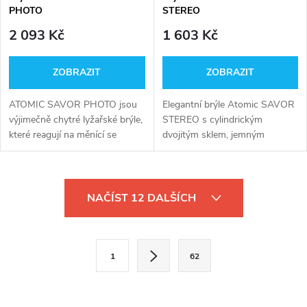
PHOTO
STEREO
2 093 Kč
1 603 Kč
ZOBRAZIT
ZOBRAZIT
ATOMIC SAVOR PHOTO jsou
Elegantní brýle Atomic SAVOR
výjimečně chytré lyžařské brýle,
STEREO s cylindrickým
které reagují na měnící se
dvojitým sklem, jemným
světelné podmínky úpravou
zrcadlovým efektem, širokým
zabarvení.
zorným polem a přizpůsobivým
rámečkem Live Fit ve střední
O
velikosti.
NAČÍST 12 DALŠÍCH
v
l
S
1
62
t
á
r
d
á