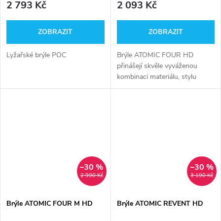
2 793 Kč
2 093 Kč
ZOBRAZIT
ZOBRAZIT
Lyžařské brýle POC
Brýle ATOMIC FOUR HD
přinášejí skvěle vyváženou
kombinaci materiálu, stylu
funkčnosti a ceny.
–30 %
–30 %
2 990 Kč
3 190 Kč
Brýle ATOMIC FOUR M HD
Brýle ATOMIC REVENT HD