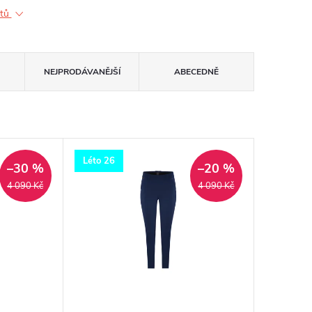
ktů
NEJPRODÁVANĚJŠÍ
ABECEDNĚ
Léto 26
–30 %
–20 %
4 090 Kč
4 090 Kč