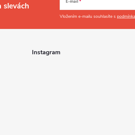
c
E-mail
a slevách
Vložením e-mailu souhlasíte s
podmínka
p
v
Instagram
k
y
v
ý
p