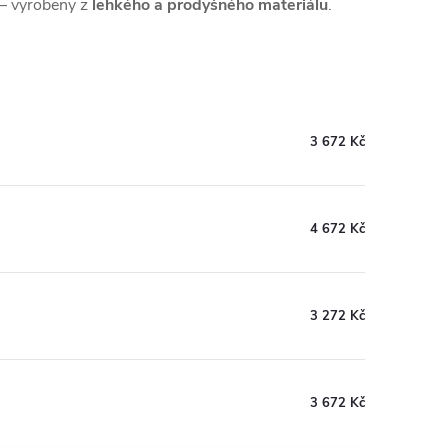
l – vyrobeny z
lehkého a prodyšného materiálu
.
3 672 Kč
4 672 Kč
3 272 Kč
3 672 Kč