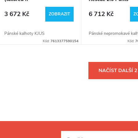
3 672 Kč
6 712 Kč
ZOBRAZIT
Z
Pánské kalhoty KJUS
Pánské nepromokavé kal
Kód:
7613377590154
Kód:
7
O
NAČÍST DALŠÍ 
v
á
d
a