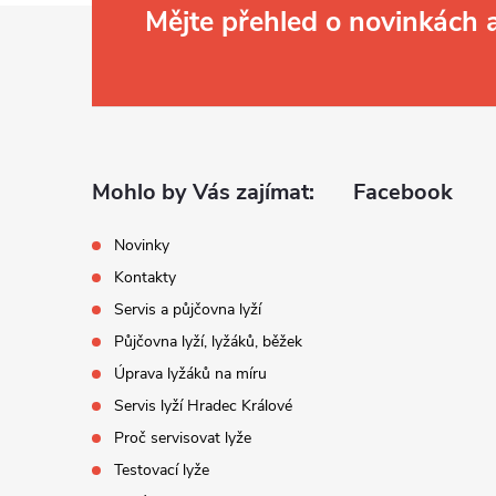
Z
Mějte přehled o novinkách
í
á
p
r
a
Mohlo by Vás zajímat:
Facebook
t
Novinky
Kontakty
í
Servis a půjčovna lyží
Půjčovna lyží, lyžáků, běžek
Úprava lyžáků na míru
Servis lyží Hradec Králové
Proč servisovat lyže
i
Testovací lyže