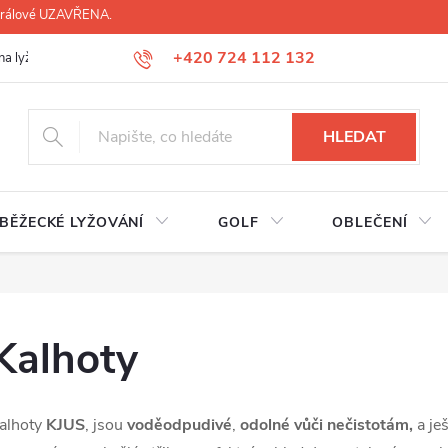
 Králové UZAVŘENA.
+420 724 112 132
na lyží, lyžáků, běžek
Úprava lyžáků na míru
Servis lyží Hradec Krá
HLEDAT
BĚŽECKÉ LYŽOVÁNÍ
GOLF
OBLEČENÍ
Kalhoty
alhoty
KJUS
, jsou
voděodpudivé
,
odolné vůči nečistotám,
a je