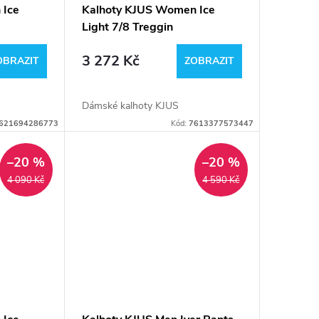
 Ice
Kalhoty KJUS Women Ice
Light 7/8 Treggin
3 272 Kč
OBRAZIT
ZOBRAZIT
Dámské kalhoty KJUS
621694286773
Kód:
7613377573447
–20 %
–20 %
4 090 Kč
4 590 Kč