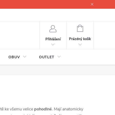
lové
Proč servisovat lyže
Testovací lyže
O nás
Fotogale
NÁKUPNÍ
KOŠÍK
Prázdný košík
Přihlášení
OBUV
OUTLET
ště ke všemu velice
pohodlné
. Mají anatomicky