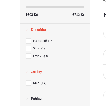
s
t
t
1603
Kč
6712
Kč
r
Dle štítku
a
Na skladě
14
n
Sleva
1
Léto 26
9
n
í
Značky
p
KJUS
14
a
Pohlaví