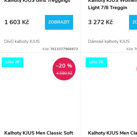
Kalhoty KJUS Girls Treggings
Kalhoty KJUS Women
Light 7/8 Treggin
1 603 Kč
3 272 Kč
ZOBRAZIT
Z
Dívčí kalhoty KJUS
Dámské kalhoty KJUS
Kód:
7613377966973
Kód:
7
Léto 26
Léto 26
–20 %
4 590 Kč
Kalhoty KJUS Men Classic Soft
Kalhoty KJUS Men Cla