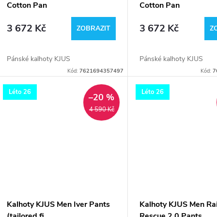
Cotton Pan
Cotton Pan
3 672 Kč
3 672 Kč
ZOBRAZIT
Z
Pánské kalhoty KJUS
Pánské kalhoty KJUS
Kód:
7621694357497
Kód:
7
Léto 26
Léto 26
–20 %
4 590 Kč
Kalhoty KJUS Men Iver Pants
Kalhoty KJUS Men Ra
(tailored fi
Rescue 2.0 Pants