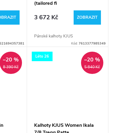
(tailored fi
3 672 Kč
OBRAZIT
ZOBRAZIT
Pánské kalhoty KJUS
621694357381
Kód:
7613377985349
Léto 26
–20 %
–20 %
8 390 Kč
5 840 Kč
in
Kalhoty KJUS Women Ikala
7/8 Tregg Patte