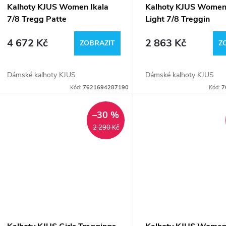
r
p
Kalhoty KJUS Women Ikala
Kalhoty KJUS Women
o
7/8 Tregg Patte
Light 7/8 Treggin
r
4 672 Kč
2 863 Kč
d
ZOBRAZIT
Z
o
u
Dámské kalhoty KJUS
Dámské kalhoty KJUS
d
Kód:
7621694287190
Kód:
7
k
u
–30 %
t
2 290 Kč
k
ů
t
ů