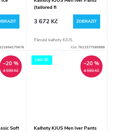
 Ice
Kalhoty KJUS Men Iver Pants
(tailored fi
3 672 Kč
OBRAZIT
ZOBRAZIT
Pánské kalhoty KJUS.
621694170676
Kód:
7613377590888
Léto 26
–20 %
–20 %
4 590 Kč
4 590 Kč
ssic Soft
Kalhoty KJUS Men Iver Pants