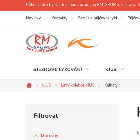
Přejít
Během letních prázdnin bude prodejna RM-SPORTu v Hradci
na
Novinky
Kontakty
Servis a půjčovna lyží
Půjčov
obsah
SJEZDOVÉ LYŽOVÁNÍ
KJUS
KJUS
Letní kolekce KJUS
Kalhoty
Domů
P
o
K
Dle ceny