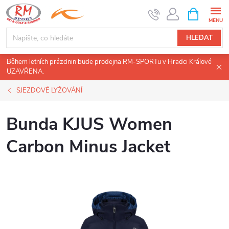
Přejít
NÁKUPNÍ
KOŠÍK
na
obsah
HLEDAT
Během letních prázdnin bude prodejna RM-SPORTu v Hradci Králové
UZAVŘENA.
SJEZDOVÉ LYŽOVÁNÍ
Bunda KJUS Women
Carbon Minus Jacket