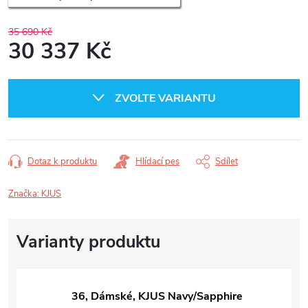
35 690 Kč
30 337 Kč
Měrná
cena:
ZVOLTE VARIANTU
Dotaz k produktu
Hlídací pes
Sdílet
Značka:
KJUS
36, Dámské, KJUS Navy/Sapphire