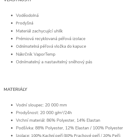
Voděodolná
Prodyšná
Materiál zachycující uhlík
Prémiová recyklovaná péřová izolace
Odnímatelná péřová vložka do kapuce
Nákrčník VaporTemp
Odnímatelný a nastavitelný sněhový pás
MATERIÁLY
Vodní sloupec: 20 000 mm
Prodyšnost: 20 000
g/m
/24h
2
Vrchní materiál: 86% Polyester, 14% Elastan
Podšívka: 88% Polyester, 12% Elastan / 100% Polyester
Izolace:
100% Kachní peří (80% Prachové peří / 20% Peří;