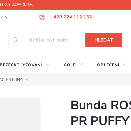
 Králové UZAVŘENA.
+420 724 112 132
na lyží, lyžáků, běžek
Úprava lyžáků na míru
Servis lyží Hradec Krá
HLEDAT
BĚŽECKÉ LYŽOVÁNÍ
GOLF
OBLEČENÍ
CI PR PUFFY JKT
Bunda RO
PR PUFFY