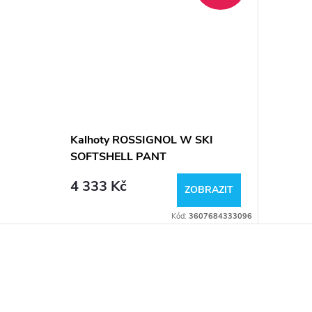
Kalhoty ROSSIGNOL W SKI
SOFTSHELL PANT
4 333 Kč
ZOBRAZIT
Kód:
3607684333096