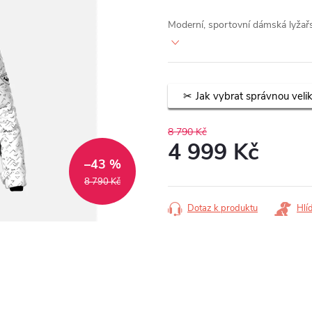
Moderní, sportovní dámská ly
Jak vybrat správnou veli
8 790 Kč
4 999 Kč
–43 %
Měrná
8 790 Kč
cena:
Dotaz k produktu
Hlí