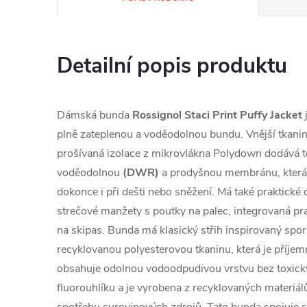
Detailní popis produktu
Dámská bunda
Rossignol Staci Print Puffy Jacket
j
plně zateplenou a voděodolnou bundu. Vnější tkan
prošívaná izolace z mikrovlákna Polydown dodává t
voděodolnou
(DWR)
a prodyšnou membránu, která 
dokonce i při dešti nebo sněžení. Má také praktické d
strečové manžety s poutky na palec, integrovaná pr
na skipas. Bunda má klasický střih inspirovaný spo
recyklovanou polyesterovou tkaninu, která je příjem
obsahuje odolnou vodoodpudivou vrstvu bez toxický
fluorouhlíku a je vyrobena z recyklovaných materiá