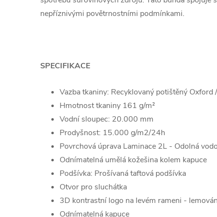
spotřebu surovinových zdrojů. Tato bunda spojuje s
nepříznivými povětrnostními podmínkami.
SPECIFIKACE
Vazba tkaniny: Recyklovaný potištěný Oxford 
Hmotnost tkaniny 161 g/m²
Vodní sloupec: 20.000 mm
Prodyšnost: 15.000 g/m2/24h
Povrchová úprava Laminace 2L - Odolná vod
Odnímatelná umělá kožešina kolem kapuce
Podšívka: Prošívaná taftová podšívka
Otvor pro sluchátka
3D kontrastní logo na levém rameni - lemová
Odnímatelná kapuce