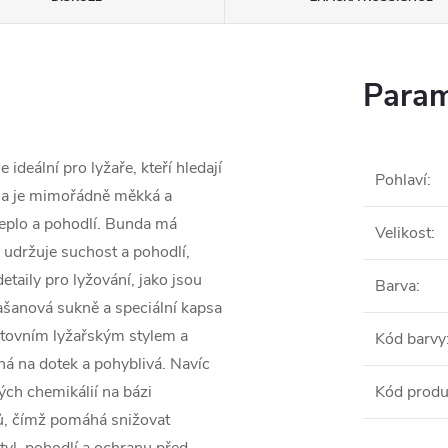
Param
e ideální pro lyžaře, kteří hledají
Pohlaví
:
ina je mimořádně měkká a
eplo a pohodlí. Bunda má
Velikost
:
udržuje suchost a pohodlí,
etaily pro lyžování, jako jsou
Barva
:
ašanová sukně a speciální kapsa
rtovním lyžařským stylem a
Kód barvy
ná na dotek a pohyblivá. Navíc
ch chemikálií na bázi
Kód produ
lů, čímž pomáhá snižovat