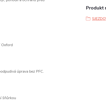
tyl, pohodlí a ochranu před
Produkt n
SJEZDO
/ Oxford
oodpudivá úprava bez PFC.
ní šňůrkou