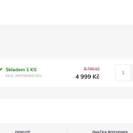
Skladem
1 KS
8 790 Kč
4 999 Kč
EAN:
3607684647421
DISKUZE
ZNAČKA
ROSSIGNOL