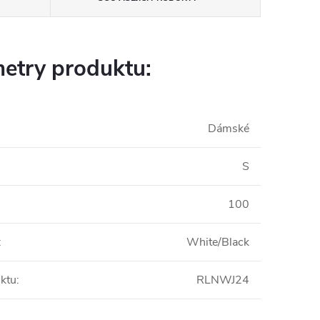
etry produktu:
Dámské
S
100
:
White/Black
ktu
:
RLNWJ24