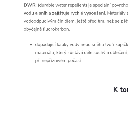
DWR:
(durable water repellent) je speciální povrch
vodu a sníh
a
zajišťuje rychlé vysoušení
. Materiály 
vodoodpudivým činidlem, ještě před tím, než se z lát
obyčejně fluorokarbon.
dopadající kapky vody nebo sněhu tvoří kapičky
materiálu, který zůstává déle suchý a oblečení 
při nepříznivém počasí
K to