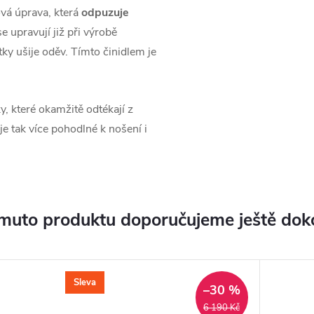
ová úprava, která
odpuzuje
se upravují již při výrobě
ky ušije oděv. Tímto činidlem je
, které okamžitě odtékají z
je tak více pohodlné k nošení i
muto produktu doporučujeme ještě dok
Sleva
–30 %
6 190 Kč