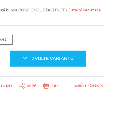
žařská bunda ROSSIGNOL STACI PUFFY
Detailní informace
kost
ZVOLTE VARIANTU
dací pes
Sdílet
Tisk
Značka:
Rossignol