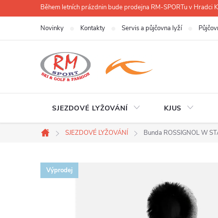
Přejít
Během letních prázdnin bude prodejna RM-SPORTu v Hradci
na
Novinky
Kontakty
Servis a půjčovna lyží
Půjčov
obsah
SJEZDOVÉ LYŽOVÁNÍ
KJUS
SJEZDOVÉ LYŽOVÁNÍ
Bunda ROSSIGNOL W STA
Domů
Výprodej