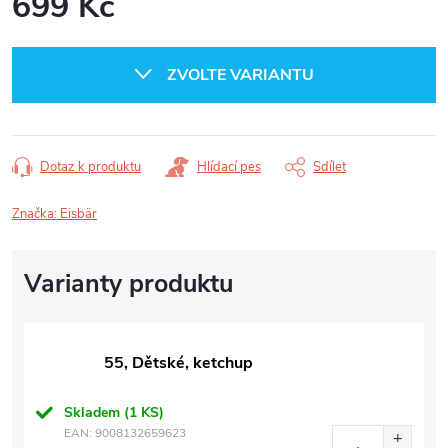
699 Kč
Měrná
cena:
ZVOLTE VARIANTU
Dotaz k produktu
Hlídací pes
Sdílet
Značka:
Eisbär
55, Dětské, ketchup
Skladem
(1 KS)
EAN:
9008132659623