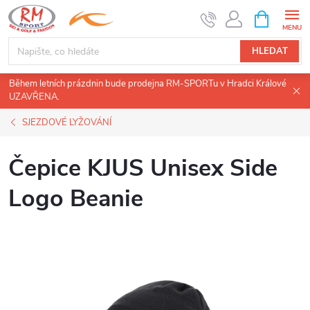
Přejít
NÁKUPNÍ
KOŠÍK
na
obsah
HLEDAT
Během letních prázdnin bude prodejna RM-SPORTu v Hradci Králové
UZAVŘENA.
SJEZDOVÉ LYŽOVÁNÍ
Čepice KJUS Unisex Side
Logo Beanie