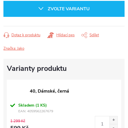
cena:
ZVOLTE VARIANTU
Dotaz k produktu
Hlídací pes
Sdílet
Značka:
Jako
40, Dámské, černá
Skladem
(1 KS)
EAN:
4059562267679
1 299 Kč