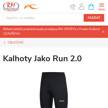
Přejít
NÁKUPNÍ
KOŠÍK
na
obsah
HLEDAT
Během letních prázdnin bude prodejna RM-SPORTu v Hradci Králové
UZAVŘENA.
OBLEČENÍ
Kalhoty Jako Run 2.0