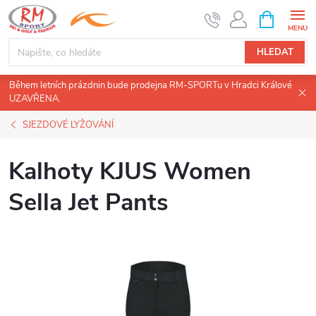
Přejít
NÁKUPNÍ
KOŠÍK
na
obsah
HLEDAT
Během letních prázdnin bude prodejna RM-SPORTu v Hradci Králové
UZAVŘENA.
SJEZDOVÉ LYŽOVÁNÍ
Kalhoty KJUS Women
Sella Jet Pants