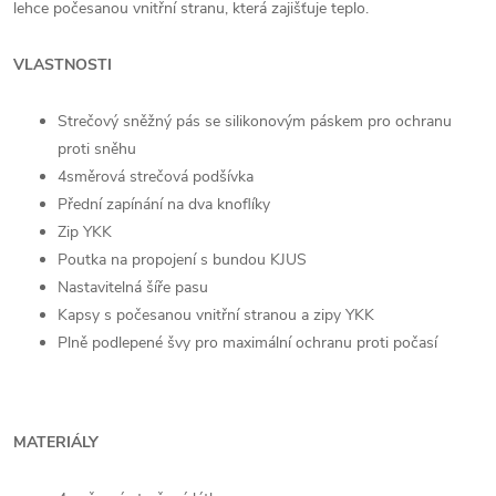
lehce počesanou vnitřní stranu, která zajišťuje teplo.
VLASTNOSTI
Strečový sněžný pás se silikonovým páskem pro ochranu
proti sněhu
4směrová strečová podšívka
Přední zapínání na dva knoflíky
Zip YKK
Poutka na propojení s bundou KJUS
Nastavitelná šíře pasu
Kapsy s počesanou vnitřní stranou a zipy YKK
Plně podlepené švy pro maximální ochranu proti počasí
MATERIÁLY