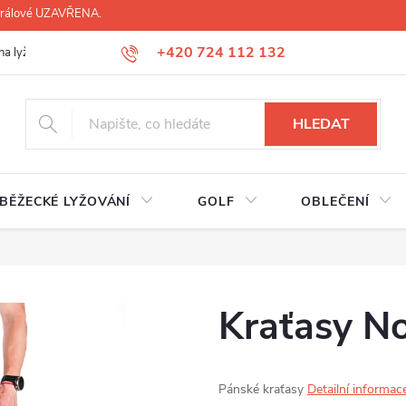
 Králové UZAVŘENA.
+420 724 112 132
na lyží, lyžáků, běžek
Úprava lyžáků na míru
Servis lyží Hradec Krá
HLEDAT
BĚŽECKÉ LYŽOVÁNÍ
GOLF
OBLEČENÍ
Kraťasy No
Pánské kraťasy
Detailní informac