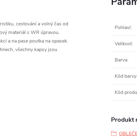
Param
ristiku, cestování a volný čas od
Pohlaví
:
čový materiál s WR úpravou.
unkcí a na pase poutka na opasek.
Velikost
:
ehnech, všechny kapsy jsou
Barva
:
Kód barvy
Kód produ
Produkt n
OBLEČE