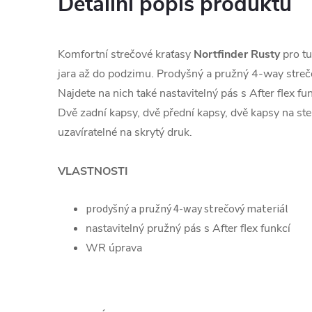
Detailní popis produktu
Komfortní strečové kraťasy
Nortfinder Rusty
pro tu
jara až do podzimu. Prodyšný a pružný 4-way stre
Najdete na nich také nastavitelný pás s After flex f
Dvě zadní kapsy, dvě přední kapsy, dvě kapsy na st
uzavíratelné na skrytý druk.
VLASTNOSTI
prodyšný a pružný 4-way strečový materiál
nastavitelný pružný pás s After flex funkcí
WR úprava