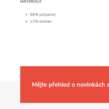
MATERIÁLY
88% polyamid
12% elastan
Z
Mějte přehled o novinkách
á