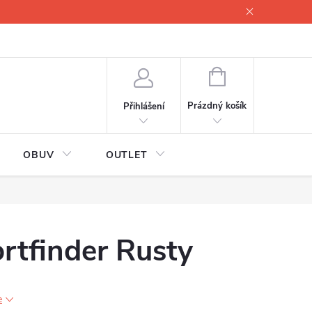
lové
Proč servisovat lyže
Testovací lyže
O nás
Fotogale
NÁKUPNÍ
KOŠÍK
Prázdný košík
Přihlášení
OBUV
OUTLET
rtfinder Rusty
e