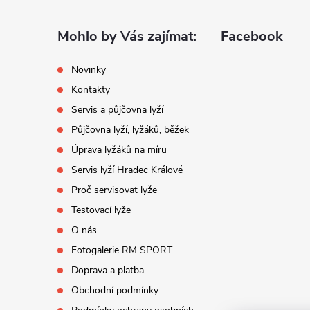
p
a
Mohlo by Vás zajímat:
Facebook
t
Novinky
Kontakty
í
Servis a půjčovna lyží
Půjčovna lyží, lyžáků, běžek
Úprava lyžáků na míru
Servis lyží Hradec Králové
Proč servisovat lyže
Testovací lyže
O nás
Fotogalerie RM SPORT
Doprava a platba
Obchodní podmínky