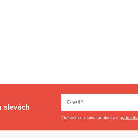
E-mail
a slevách
Vložením e-mailu souhlasíte s
podmínka