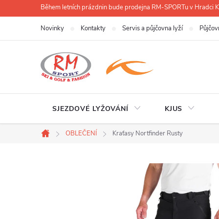
Přejít
Během letních prázdnin bude prodejna RM-SPORTu v Hradci
na
Novinky
Kontakty
Servis a půjčovna lyží
Půjčov
obsah
SJEZDOVÉ LYŽOVÁNÍ
KJUS
OBLEČENÍ
Kraťasy Nortfinder Rusty
Domů