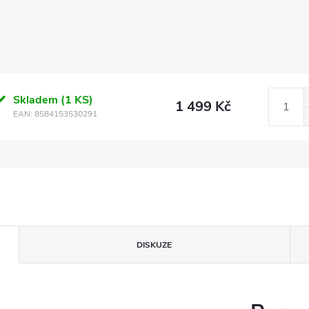
Skladem
(1 KS)
1 499 Kč
EAN:
8584153530291
DISKUZE