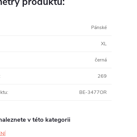
etry produktu:
Pánské
XL
černá
:
269
ktu
:
BE-3477OR
aleznete v této kategorii
NÍ