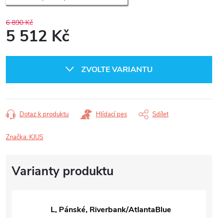
6 890 Kč
5 512 Kč
Měrná
cena:
ZVOLTE VARIANTU
Dotaz k produktu
Hlídací pes
Sdílet
Značka:
KJUS
L, Pánské, Riverbank/AtlantaBlue