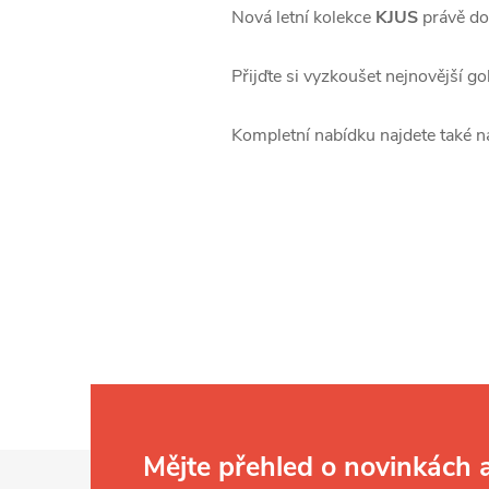
Nová letní kolekce
KJUS
právě dor
Přijďte si vyzkoušet nejnovější g
Kompletní nabídku najdete také 
Z
Mějte přehled o novinkách