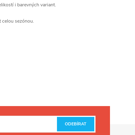
ikostí i barevných variant.
t celou sezónou.
ODEBÍRAT