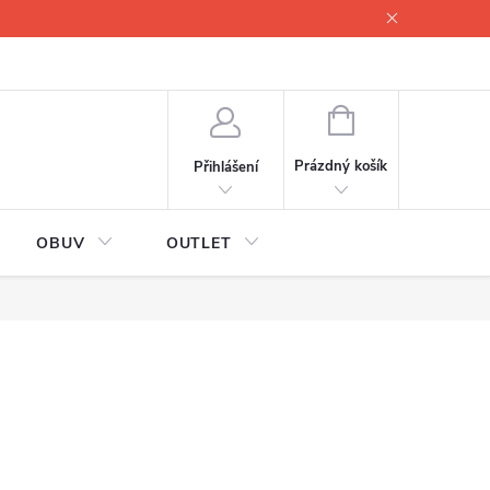
lové
Proč servisovat lyže
Testovací lyže
O nás
Fotogale
NÁKUPNÍ
KOŠÍK
Prázdný košík
Přihlášení
OBUV
OUTLET