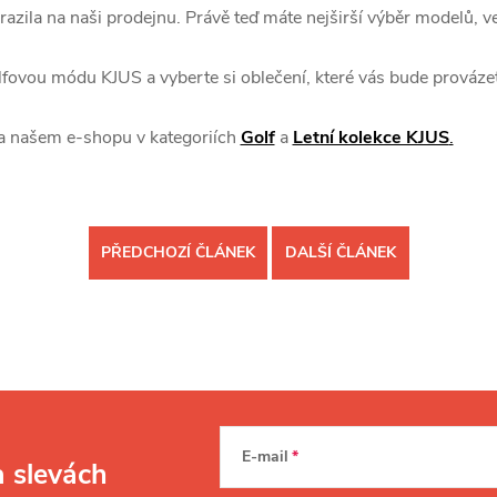
azila na naši prodejnu. Právě teď máte nejširší výběr modelů, vel
olfovou módu KJUS a vyberte si oblečení, které vás bude prováze
na našem e-shopu v kategoriích
Golf
a
Letní kolekce KJUS
.
PŘEDCHOZÍ ČLÁNEK
DALŠÍ ČLÁNEK
E-mail
a slevách