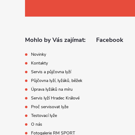
á
p
a
Mohlo by Vás zajímat:
Facebook
t
Novinky
Kontakty
í
Servis a půjčovna lyží
Půjčovna lyží, lyžáků, běžek
Úprava lyžáků na míru
Servis lyží Hradec Králové
Proč servisovat lyže
Testovací lyže
O nás
Fotogalerie RM SPORT