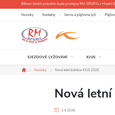
Přejít
Během letních prázdnin bude prodejna RM-SPORTu v Hradci
na
Novinky
Kontakty
Servis a půjčovna lyží
Půjčov
obsah
SJEZDOVÉ LYŽOVÁNÍ
KJUS
Novinky
Nová letní kolekce KJUS 2026
Domů
Nová letní
2.4.2026