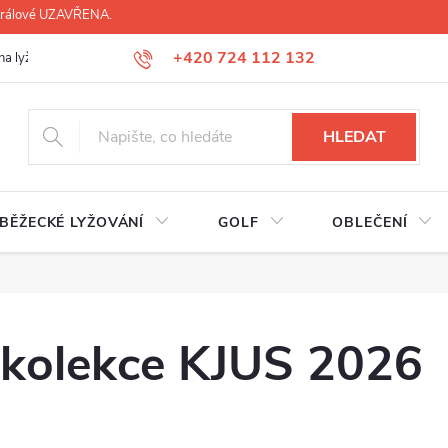
 Králové UZAVŘENA.
+420 724 112 132
na lyží, lyžáků, běžek
Úprava lyžáků na míru
Servis lyží Hradec Krá
HLEDAT
BĚŽECKÉ LYŽOVÁNÍ
GOLF
OBLEČENÍ
 kolekce KJUS 2026