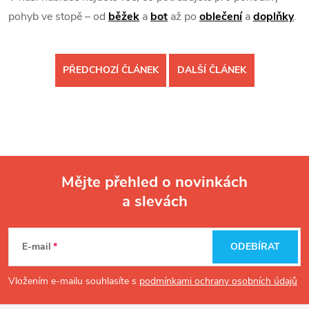
pohyb ve stopě – od
běžek
a
bot
až po
oblečení
a
doplňky
.
PŘEDCHOZÍ ČLÁNEK
DALŠÍ ČLÁNEK
Mějte přehled o novinkách
a slevách
Z
á
E-mail
ODEBÍRAT
p
Vložením e-mailu souhlasíte s
podmínkami ochrany osobních údajů