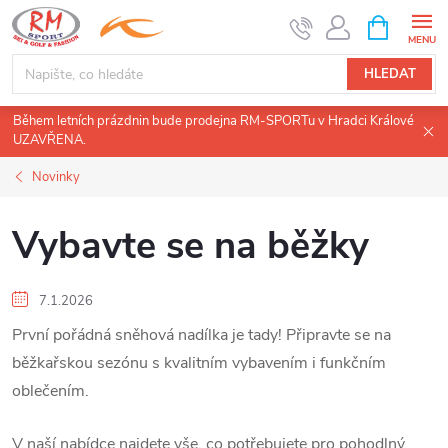
Přejít
NÁKUPNÍ
KOŠÍK
na
obsah
HLEDAT
Během letních prázdnin bude prodejna RM-SPORTu v Hradci Králové
UZAVŘENA.
Novinky
Vybavte se na běžky
7.1.2026
První pořádná sněhová nadílka je tady! Připravte se na
běžkařskou sezónu s kvalitním vybavením i funkčním
oblečením.
V naší nabídce najdete vše, co potřebujete pro pohodlný