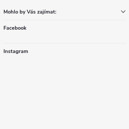
a
Mohlo by Vás zajímat:
t
í
Facebook
Instagram