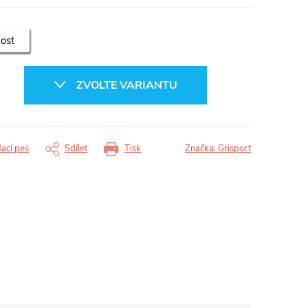
kost
ZVOLTE VARIANTU
dací pes
Sdílet
Tisk
Značka:
Grisport