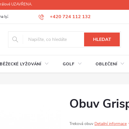
 Králové UZAVŘENA.
+420 724 112 132
na lyží, lyžáků, běžek
Úprava lyžáků na míru
Servis lyží Hradec Krá
HLEDAT
BĚŽECKÉ LYŽOVÁNÍ
GOLF
OBLEČENÍ
Obuv Grisp
Treková obuv
Detailní informace