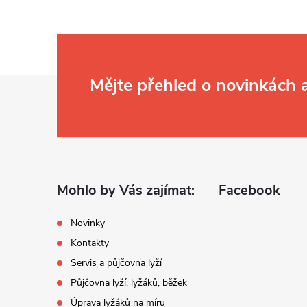
Z
Mějte přehled o novinkách
á
p
a
Mohlo by Vás zajímat:
Facebook
t
Novinky
Kontakty
í
Servis a půjčovna lyží
Půjčovna lyží, lyžáků, běžek
Úprava lyžáků na míru