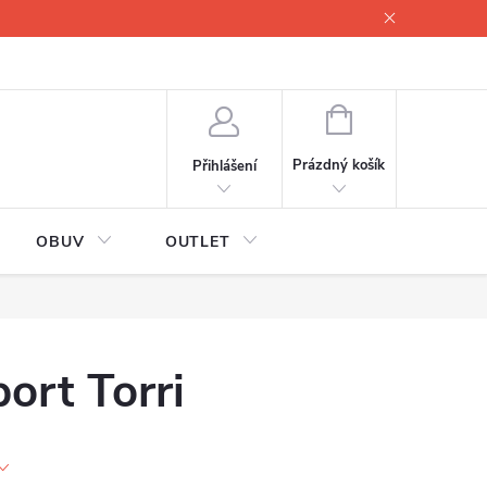
lové
Proč servisovat lyže
Testovací lyže
O nás
Fotogale
NÁKUPNÍ
KOŠÍK
Prázdný košík
Přihlášení
OBUV
OUTLET
ort Torri