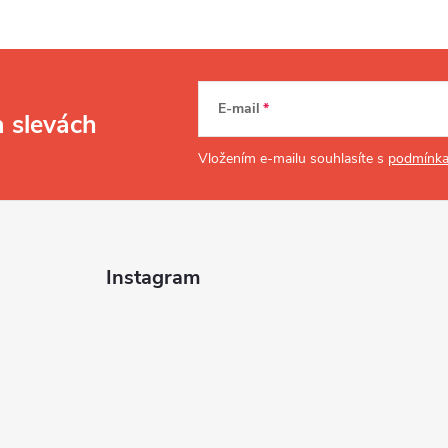
E-mail
a slevách
Vložením e-mailu souhlasíte s
podmínka
Instagram