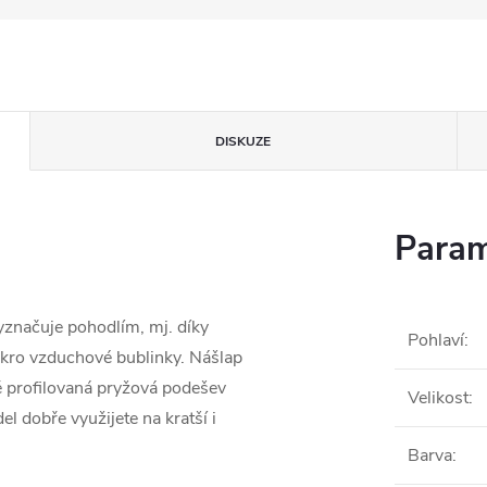
DISKUZE
Param
vyznačuje pohodlím, mj. díky
Pohlaví
:
ikro vzduchové bublinky. Nášlap
ě profilovaná pryžová podešev
Velikost
:
l dobře využijete na kratší i
Barva
: