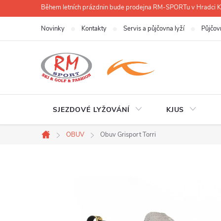
Přejít
Během letních prázdnin bude prodejna RM-SPORTu v Hradci
na
Novinky
Kontakty
Servis a půjčovna lyží
Půjčov
obsah
SJEZDOVÉ LYŽOVÁNÍ
KJUS
OBUV
Obuv Grisport Torri
Domů