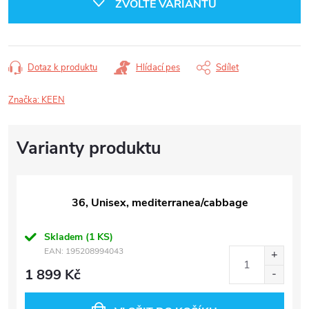
ZVOLTE VARIANTU
Dotaz k produktu
Hlídací pes
Sdílet
Značka:
KEEN
36, Unisex, mediterranea/cabbage
Skladem
(1 KS)
EAN:
195208994043
1 899 Kč