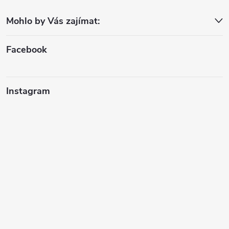
a
Mohlo by Vás zajímat:
t
í
Facebook
Instagram