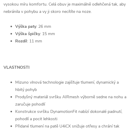
vysokou míru komfortu. Celá obuv je maximálně odlehčená tak, aby
nebránila v pohybu a vy ji skoro necítíte na noze.
Výška paty
: 26 mm
Výška špičky
: 15 mm
Rozdíl
: 11 mm
VLASTNOSTI
Mizuno vlnová technologie zajišťuje tlumení, dynamický a
hbitý pohyb
Prodyšný materiál svršku AIRmesh výborně sedne na nohu a
zaručuje pohodlí
Konstrukce svršku DynamotionFit nabízí dokonalé padnutí,
pohodlí a pocit lehkosti
Přidané tlumení na patě U4iCX snižuje otřesy a chrání tak