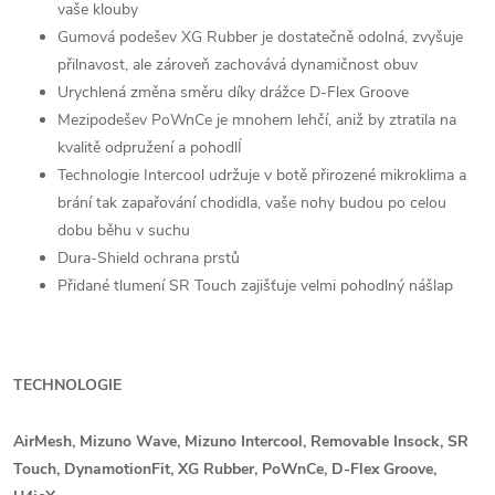
vaše klouby
Gumová podešev XG Rubber je dostatečně odolná, zvyšuje
přilnavost, ale zároveň zachovává dynamičnost obuv
Urychlená změna směru díky drážce D-Flex Groove
Mezipodešev PoWnCe je mnohem lehčí, aniž by ztratila na
kvalitě odpružení a pohodlÍ
Technologie Intercool udržuje v botě přirozené mikroklima a
brání tak zapařování chodidla, vaše nohy budou po celou
dobu běhu v suchu
Dura-Shield ochrana prstů
Přidané tlumení SR Touch zajišťuje velmi pohodlný nášlap
TECHNOLOGIE
AirMesh, Mizuno Wave, Mizuno Intercool, Removable Insock, SR
Touch, DynamotionFit, XG Rubber, PoWnCe, D-Flex Groove,