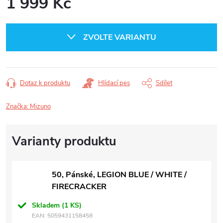
1 999 Kč
Měrná
cena:
ZVOLTE VARIANTU
Dotaz k produktu
Hlídací pes
Sdílet
Značka:
Mizuno
50, Pánské, LEGION BLUE / WHITE /
FIRECRACKER
Skladem
(1 KS)
EAN:
5059431158458