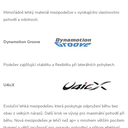
Mimořádně lehký materiál mezipodešve s vynikajícími vlastnostmi
pohodlí a odolnosti.
Dynamotion Groove
Podešev zajišťující stabilitu a flexibilitu při laterálních pohybech.
U4icX
Evoluční lehká mezipodešev, která poskytuje odpružení běhu bez
obav z velkých nárazů. Další krok ve vývoji pro maximální pohodlí při
běhu. Nová mezipodešev je lehčí než ap+ s mnohem větším pocitem
tlumení a větší pružností pro opravdu pohodlný a přitom efektivní