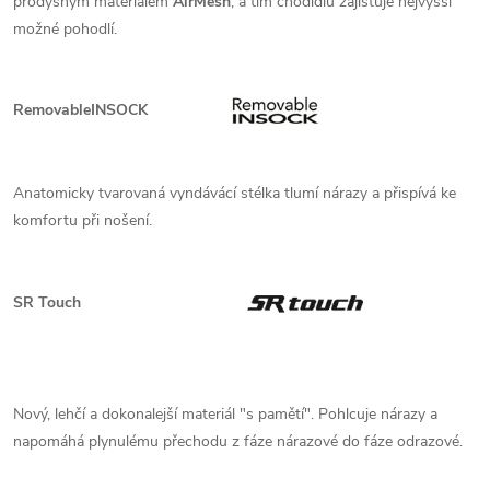
prodyšným materiálem
AirMesh
, a tím chodidlu zajišťuje nejvyšší
možné pohodlí.
RemovableINSOCK
Anatomicky tvarovaná vyndávácí stélka tlumí nárazy a přispívá ke
komfortu při nošení.
SR Touch
Nový, lehčí a dokonalejší materiál "s pamětí". Pohlcuje nárazy a
napomáhá plynulému přechodu z fáze nárazové do fáze odrazové.