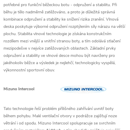
potřebné pro funkční běžeckou botu - odpružení a stabilitu. Při
běhu je tělo nadměrně zatěžováno, a proto je důležitá správná
kombinace odpružení a stability ke snížení rizika zranění. Vlnová
deska poskytuje výborné odpružení rozptýlením síly nárazu na větší
plochu. Stabilita vlnové technologie je získána konstrukčním
rozdílem mezi vnější a vnitřní stranou boty, a tím odolává stlačení
mezipodešve v nejvíce zatěžovaných oblastech. Základní prvky
odpružení a stability ve vlnové desce mohou být navrženy pro
jakéhokoliv běžce a výsledek je nejlehčí, technologicky vyspělá,
výkonnostní sportovní obuv.
Mizuno Intercool
Tato technologie řeší problém přílišného zahřívání uvnitř boty
během pohybu. Malé ventilační otvory v podrážce zajišťují noze
větrání i od spodu. Mizuno Intercool spolupracuje se svrchním