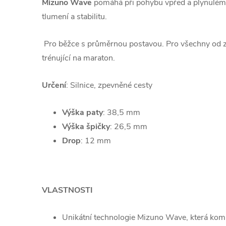
Mizuno Wave
pomáhá při pohybu vpřed a plynulém 
tlumení a stabilitu.
Pro běžce s průměrnou postavou. Pro všechny od z
trénující na maraton.
Určení
: Silnice, zpevněné cesty
Výška paty
: 38,5 mm
Výška špičky
: 26,5 mm
Drop
: 12 mm
VLASTNOSTI
Unikátní technologie Mizuno Wave, která komb