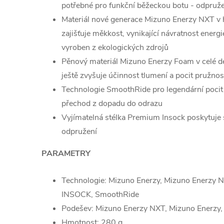
potřebné pro funkční běžeckou botu - odpružen
Materiál nové generace Mizuno Enerzy NXT v h
zajišťuje měkkost, vynikající návratnost energ
vyroben z ekologických zdrojů
Pěnový materiál Mizuno Enerzy Foam v celé d
ještě zvyšuje účinnost tlumení a pocit pružnos
Technologie SmoothRide pro legendární pocit 
přechod z dopadu do odrazu
Vyjímatelná stélka Premium Insock poskytuje
odpružení
PARAMETRY
Technologie: Mizuno Enerzy, Mizuno Enerzy
INSOCK, SmoothRide
Podešev: Mizuno Enerzy NXT, Mizuno Enerzy
Hmotnost: 280 g