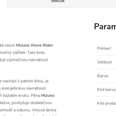
DISKUZE
Param
cké obuvi
Mizuno Wave Rider
Pohlaví
:
inečný zážitek. Tato bota
tují výjimečnou návratnost
Velikost
:
Barva
:
se nachází v patním klínu, je
u energetickou návratnost,
Kód barvy
při každém kroku. Pěna
Mizuno
podešve, poskytuje dodatečnou
Kód produ
 pohodlí a odezvu. Vlnová deska