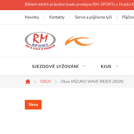
Přejít
Během letních prázdnin bude prodejna RM-SPORTu v Hradci
na
Novinky
Kontakty
Servis a půjčovna lyží
Půjčov
obsah
SJEZDOVÉ LYŽOVÁNÍ
KJUS
OBUV
Obuv MIZUNO WAVE RIDER 28(W)
Domů
Sleva