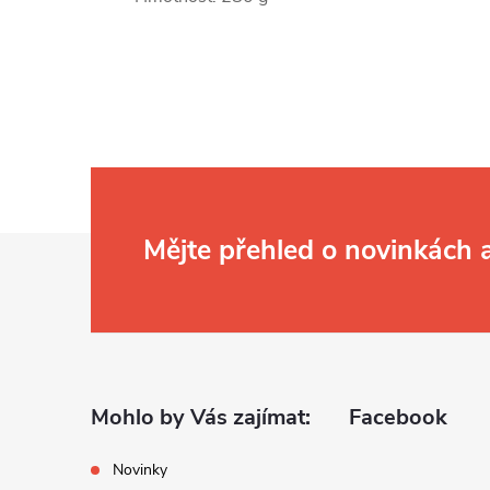
Z
Mějte přehled o novinkách
á
p
a
Mohlo by Vás zajímat:
Facebook
t
Novinky