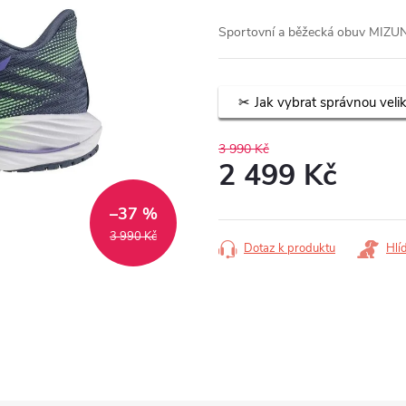
Sportovní a běžecká obuv MIZ
Jak vybrat správnou veli
3 990 Kč
2 499 Kč
Měrná
–37 %
cena:
3 990 Kč
Dotaz k produktu
Hlí