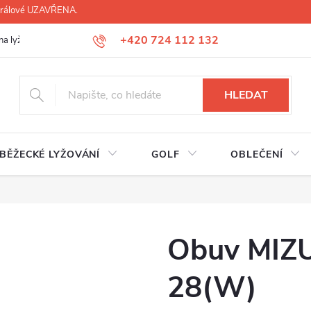
 Králové UZAVŘENA.
+420 724 112 132
na lyží, lyžáků, běžek
Úprava lyžáků na míru
Servis lyží Hradec Krá
HLEDAT
BĚŽECKÉ LYŽOVÁNÍ
GOLF
OBLEČENÍ
Obuv MIZ
28(W)