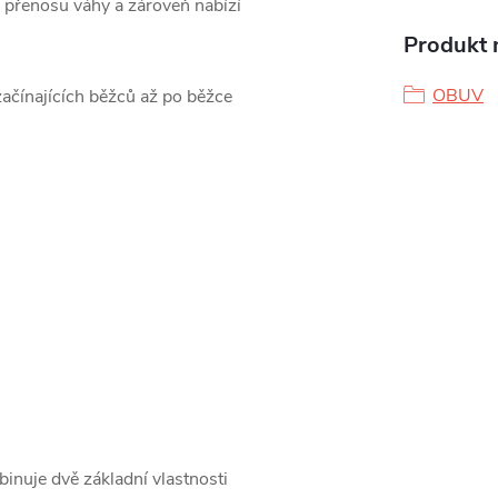
přenosu váhy a zároveň nabízí
Produkt n
OBUV
ačínajících běžců až po běžce
inuje dvě základní vlastnosti