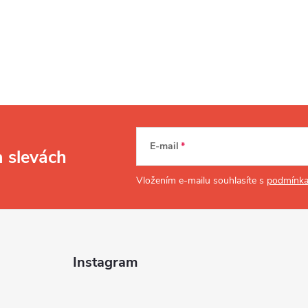
E-mail
a slevách
Vložením e-mailu souhlasíte s
podmínka
Instagram