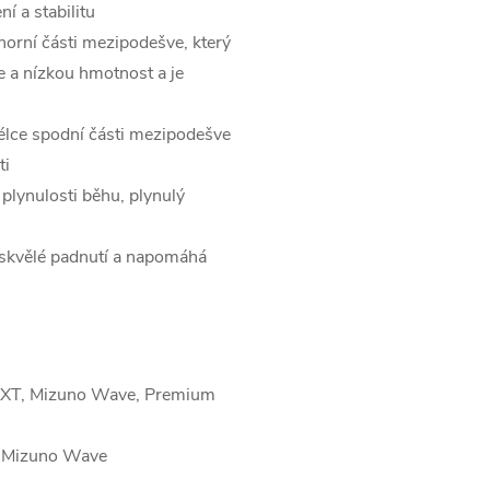
í a stabilitu
orní části mezipodešve, který
ie a nízkou hmotnost a je
élce spodní části mezipodešve
ti
plynulosti běhu, plynulý
 skvělé padnutí a napomáhá
 NXT, Mizuno Wave, Premium
, Mizuno Wave