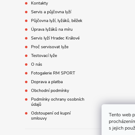
Kontakty
í
Servis a půjčovna lyží
Půjčovna lyží, lyžáků, běžek
Úprava lyžáků na míru
Servis lyží Hradec Králové
Proč servisovat lyže
Testovací lyže
O nás
Fotogalerie RM SPORT
Doprava a platba
Obchodní podmínky
Podmínky ochrany osobních
údajů
Odstoupení od kupní
Tento web p
smlouvy
procházením
s jejich pou