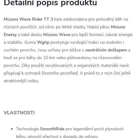
Detailní popis produktu
Mizuno Wave Rider TT 3
byla zdokonalena pro pohodlný běh na
různých površích, od silnic po lehké stezky. Nabízí pěnu
Mizuno
Enerzy
a také desku
Mizuno Wave
pro lepší tlumení, návrat energie
a stabilitu. Guma
Wgrip
poskytuje vynikající trakci na mokrém i
suchém povrchu. Jsou určeny pro běžce s
neutrálním došlapem
a
hodí se pro běhy do 10 km nebo půlmaratony na různorodém
povrchu. Díky použití recyklovaných a veganských materiálů navíc
přispívají k ochraně životního prostředí. A právě to z nich činí ještě
atraktivnější volbu.
VLASTNOSTI
Technologie
SmoothRide
pro legendární pocit plynulosti
běhu, plynulý přechod z dopadu do odrazu