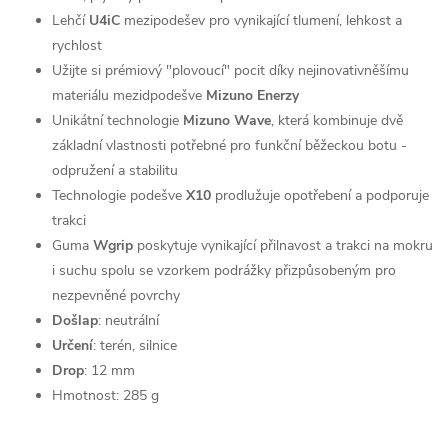
Lehčí
U4iC
mezipodešev pro vynikající tlumení, lehkost a
rychlost
Užijte si prémiový "plovoucí" pocit díky nejinovativněšímu
materiálu mezidpodešve
Mizuno Enerzy
Unikátní technologie
Mizuno Wave
, která kombinuje dvě
základní vlastnosti potřebné pro funkční běžeckou botu -
odpružení a stabilitu
Technologie podešve
X10
prodlužuje opotřebení a podporuje
trakci
Guma
Wgrip
poskytuje vynikající přilnavost a trakci na mokru
i suchu spolu se vzorkem podrážky přizpůsobeným pro
nezpevněné povrchy
Došlap
: neutrální
Určení
: terén, silnice
Drop
: 12 mm
Hmotnost: 285 g