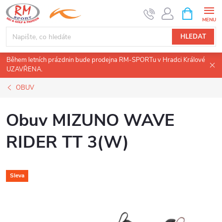
Přejít
NÁKUPNÍ
KOŠÍK
na
obsah
HLEDAT
Během letních prázdnin bude prodejna RM-SPORTu v Hradci Králové
UZAVŘENA.
OBUV
Obuv MIZUNO WAVE
RIDER TT 3(W)
Sleva