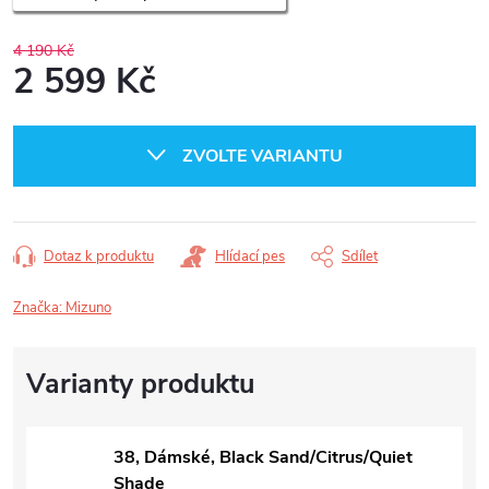
4 190 Kč
2 599 Kč
Měrná
cena:
ZVOLTE VARIANTU
Dotaz k produktu
Hlídací pes
Sdílet
Značka:
Mizuno
38, Dámské, Black Sand/Citrus/Quiet
Shade