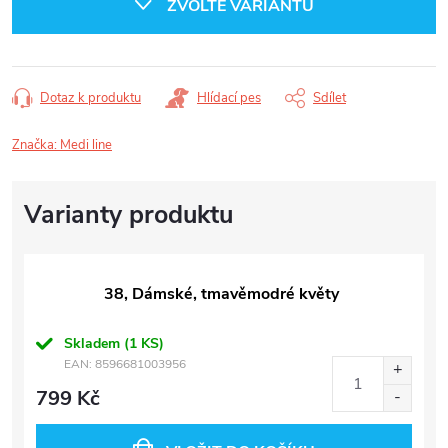
ZVOLTE VARIANTU
Dotaz k produktu
Hlídací pes
Sdílet
Značka:
Medi line
38, Dámské, tmavěmodré květy
Skladem
(1 KS)
EAN:
8596681003956
799 Kč