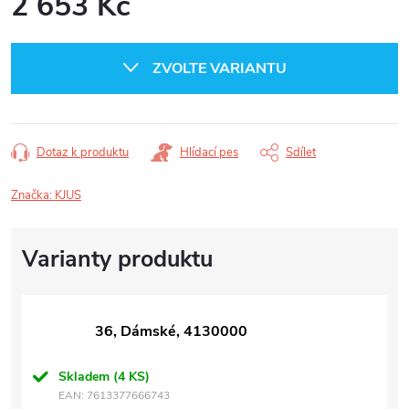
2 653 Kč
Měrná
cena:
ZVOLTE VARIANTU
Dotaz k produktu
Hlídací pes
Sdílet
Značka:
KJUS
36, Dámské, 4130000
Skladem
(4 KS)
EAN:
7613377666743