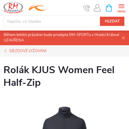
Přejít
NÁKUPNÍ
KOŠÍK
na
obsah
HLEDAT
Během letních prázdnin bude prodejna RM-SPORTu v Hradci Králové
UZAVŘENA.
SJEZDOVÉ LYŽOVÁNÍ
Rolák KJUS Women Feel
Half-Zip