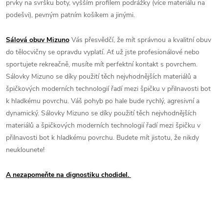
prvky na svršku boty, vyšším profilem podrážky (více materiálu na
podešvi), pevným patním košíkem a jinými.
Sálová obuv Mizuno
Vás přesvědčí, že mít správnou a kvalitní obuv
do tělocvičny se opravdu vyplatí. Ať už jste profesionálové nebo
sportujete rekreačně, musíte mít perfektní kontakt s povrchem.
Sálovky Mizuno se díky použití těch nejvhodnějších materiálů a
špičkových moderních technologií řadí mezi špičku v přilnavosti bot
k hladkému povrchu. Váš pohyb po hale bude rychlý, agresivní a
dynamický. Sálovky Mizuno se díky použití těch nejvhodnějších
materiálů a špičkových moderních technologií řadí mezi špičku v
přilnavosti bot k hladkému povrchu. Budete mít jistotu, že nikdy
neuklounete!
A nezapomeňte na dignostiku chodidel.