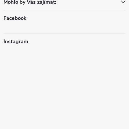
Mohlo by Vás zajímat:
t
í
Facebook
Instagram