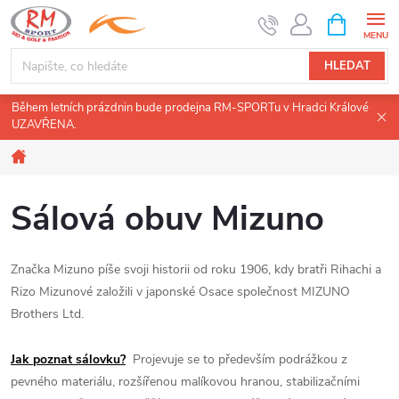
Přejít
NÁKUPNÍ
KOŠÍK
na
obsah
HLEDAT
Během letních prázdnin bude prodejna RM-SPORTu v Hradci Králové
UZAVŘENA.
Domů
Sálová obuv Mizuno
Značka Mizuno píše svoji historii od roku 1906, kdy bratři Rihachi a
Rizo Mizunové založili v japonské Osace společnost MIZUNO
Brothers Ltd.
Jak poznat sálovku?
Projevuje se to především podrážkou z
pevného materiálu, rozšířenou malíkovou hranou, stabilizačními