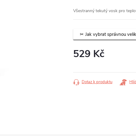
Všestranný tekutý vosk pro tepl
Jak vybrat správnou veli
529 Kč
Měrná
cena:
Dotaz k produktu
Hlí