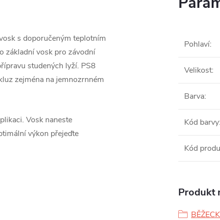
Param
 vosk s doporučeným teplotním
Pohlaví
:
o základní vosk pro závodní
přípravu studených lyží. PS8
Velikost
:
 skluz zejména na jemnozrnném
Barva
:
plikaci. Vosk naneste
Kód barvy
timální výkon přejeďte
Kód produ
Produkt n
BĚŽECK