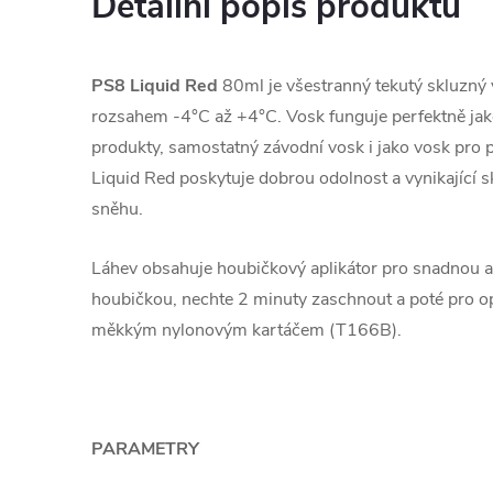
Detailní popis produktu
PS8 Liquid Red
80ml je všestranný tekutý skluzný
rozsahem -4°C až +4°C. Vosk funguje perfektně jak
produkty, samostatný závodní vosk i jako vosk pro 
Liquid Red poskytuje dobrou odolnost a vynikající
sněhu.
Láhev obsahuje houbičkový aplikátor pro snadnou a
houbičkou, nechte 2 minuty zaschnout a poté pro op
měkkým nylonovým kartáčem (T166B).
PARAMETRY