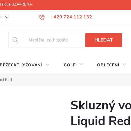
 Králové UZAVŘENA.
+420 724 112 132
na lyží, lyžáků, běžek
Úprava lyžáků na míru
Servis lyží Hradec Krá
HLEDAT
BĚŽECKÉ LYŽOVÁNÍ
GOLF
OBLEČENÍ
uid Red
Skluzný v
Liquid Red