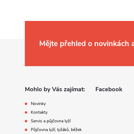
Z
Mějte přehled o novinkách
á
p
a
Mohlo by Vás zajímat:
Facebook
t
Novinky
Kontakty
í
Servis a půjčovna lyží
Půjčovna lyží, lyžáků, běžek