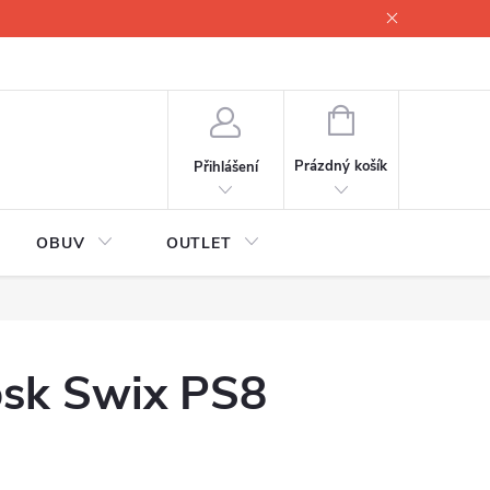
lové
Proč servisovat lyže
Testovací lyže
O nás
Fotogale
NÁKUPNÍ
KOŠÍK
Prázdný košík
Přihlášení
OBUV
OUTLET
osk Swix PS8