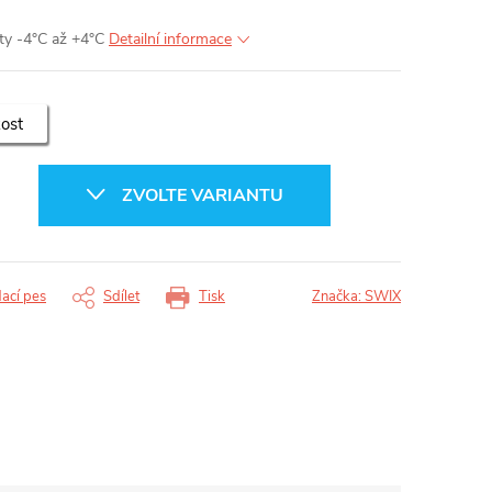
oty -4°C až +4°C
Detailní informace
kost
ZVOLTE VARIANTU
dací pes
Sdílet
Tisk
Značka:
SWIX