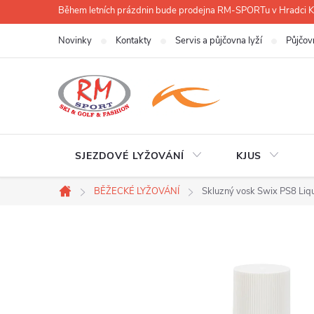
Přejít
Během letních prázdnin bude prodejna RM-SPORTu v Hradci
na
Novinky
Kontakty
Servis a půjčovna lyží
Půjčov
obsah
SJEZDOVÉ LYŽOVÁNÍ
KJUS
BĚŽECKÉ LYŽOVÁNÍ
Skluzný vosk Swix PS8 Liq
Domů