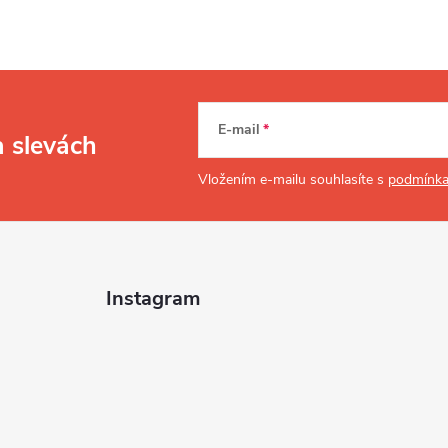
E-mail
a slevách
Vložením e-mailu souhlasíte s
podmínka
Instagram