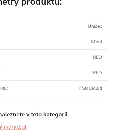
etry produktu:
Unisex
80ml
RED
:
RED
ktu
:
PS8 Liquid
aleznete v této kategorii
É LYŽOVÁNÍ