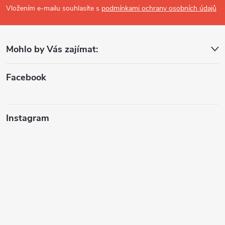
p
Vložením e-mailu souhlasíte s
podmínkami ochrany osobních údajů
a
Mohlo by Vás zajímat:
t
í
Facebook
Instagram