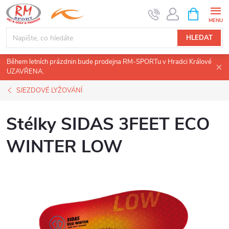
Přejít
NÁKUPNÍ
KOŠÍK
na
obsah
HLEDAT
Během letních prázdnin bude prodejna RM-SPORTu v Hradci Králové
UZAVŘENA.
SJEZDOVÉ LYŽOVÁNÍ
Stélky SIDAS 3FEET ECO
WINTER LOW