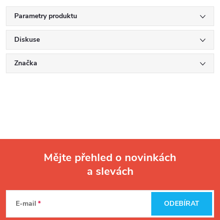
Parametry produktu
Diskuse
Značka
Mějte přehled o novinkách
a slevách
Z
á
E-mail
ODEBÍRAT