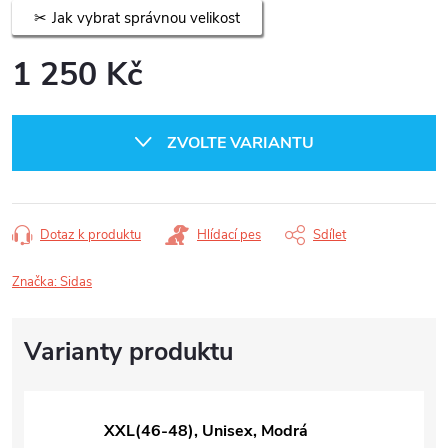
Jak vybrat správnou velikost
1 250 Kč
Měrná
cena:
ZVOLTE VARIANTU
Dotaz k produktu
Hlídací pes
Sdílet
Značka:
Sidas
XXL(46-48), Unisex, Modrá