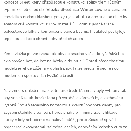
koncept 3Feet, který přizpůsobuje konstrukci stélky třem různým
typům kleneb chodidel.
Vložka 3Feet Eco Winter Low
je určena pro
chodidla s
nízkou klenbou
, poskytuje stabilitu a oporu chodidlu díky
anatomické konstrukci z EVA materiálů. Potah z jemně tkané
polyesterové látky v kombinaci s pěnou Evamic Insulated poskytuje
tepelnou izolaci a chrání nohy před chladem.
Zimní vložka je tvarována tak, aby se snadno vešla do lyžařských a
skialpových bot, do bot na běžky a do bruslí. Oproti předochozímu
modelu je lehce zúžená v oblasti paty, takže precizně sedne i do
moderních sportovních lyžáků a bruslí.
Navrženo s ohledem na životní prostředí. Materiály byly vybrány tak,
aby se snížila uhlíková stopa při výrobě, a zároveň byla zachována
vysoká úroveň tepelného komfortu a kvalitní podpora klenby pro
zvýšení stability a pohodlí. I přes snahu o minimalizaci uhlíkové
stopy nikdy nebudeme na nulové zátěži, proto Sidas přispívá k
regeneraci ekosystémů, zejména lesních, darováním jednoho eura za