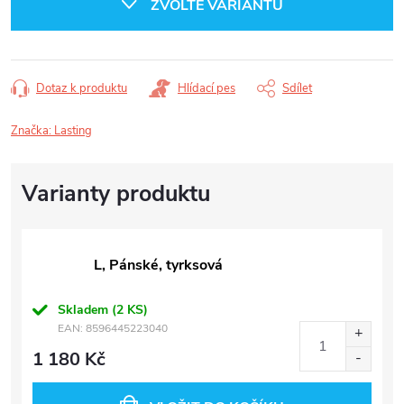
ZVOLTE VARIANTU
Dotaz k produktu
Hlídací pes
Sdílet
Značka:
Lasting
L, Pánské, tyrksová
Skladem
(2 KS)
EAN:
8596445223040
1 180 Kč