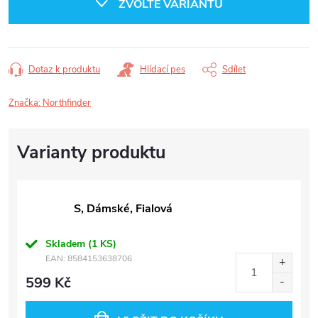
ZVOLTE VARIANTU
Dotaz k produktu
Hlídací pes
Sdílet
Značka:
Northfinder
S, Dámské, Fialová
Skladem
(1 KS)
EAN:
8584153638706
599 Kč