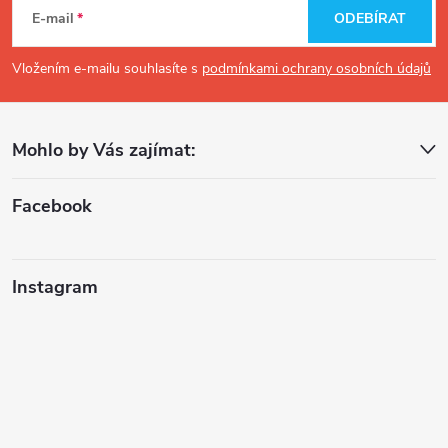
á
E-mail
ODEBÍRAT
p
Vložením e-mailu souhlasíte s
podmínkami ochrany osobních údajů
a
Mohlo by Vás zajímat:
t
í
Facebook
Instagram