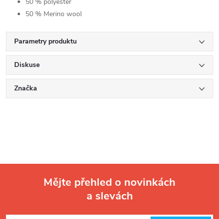
50 % polyester
50 % Merino wool
Parametry produktu
Diskuse
Značka
Mějte přehled o novinkách
a slevách
Z