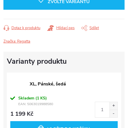
ZVOLTE VARIANTU
Dotaz k produktu
Hlídací pes
Sdílet
Značka:
Regatta
XL, Pánské, šedá
Skladem
(1 KS)
EAN:
5063019988580
1 199 Kč