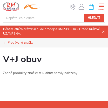
Přejít
NÁKUPNÍ
KOŠÍK
na
obsah
HLEDAT
Během letních prázdnin bude prodejna RM-SPORTu v Hradci Králové
UZAVŘENA.
Prodávané značky
V+J obuv
Žádné produkty značky
V+J obuv
nebyly nalezeny...