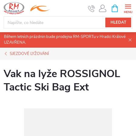
Přejít
NÁKUPNÍ
KOŠÍK
na
obsah
HLEDAT
Během letních prázdnin bude prodejna RM-SPORTu v Hradci Králové
UZAVŘENA.
SJEZDOVÉ LYŽOVÁNÍ
Vak na lyže ROSSIGNOL
Tactic Ski Bag Ext