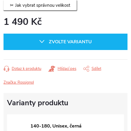
Jak vybrat správnou velikost
1 490 Kč
Měrná
cena:
ZVOLTE VARIANTU
Dotaz k produktu
Hlídací pes
Sdílet
Značka:
Rossignol
140-180, Unisex, černá