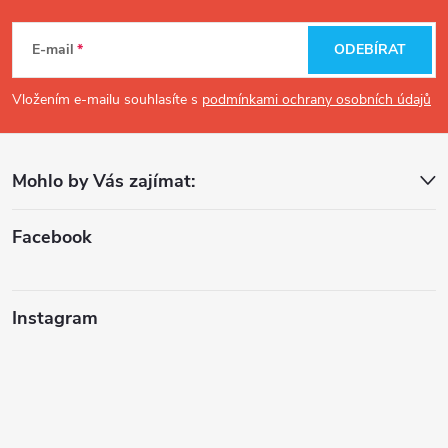
Z
á
E-mail
ODEBÍRAT
p
Vložením e-mailu souhlasíte s
podmínkami ochrany osobních údajů
a
Mohlo by Vás zajímat:
t
í
Facebook
Instagram