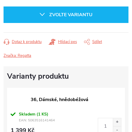
Měrná
cena:
ZVOLTE VARIANTU
Dotaz k produktu
Hlídací pes
Sdílet
Značka:
Regatta
36, Dámské, hnědobéžová
Skladem
(1 KS)
EAN:
5063516141464
1 399 Kč