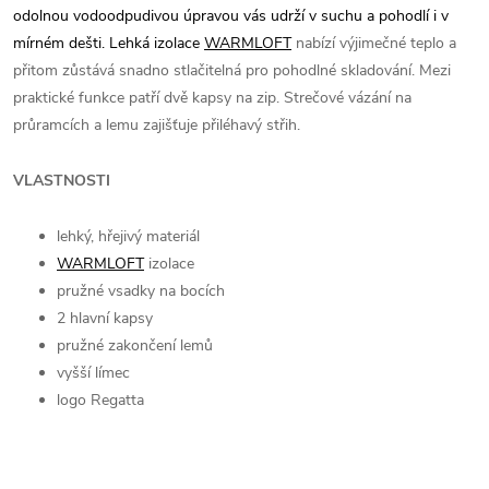
odolnou vodoodpudivou úpravou vás udrží v suchu a pohodlí i v
mírném dešti. Lehká izolace
WARMLOFT
nabízí výjimečné teplo a
přitom zůstává snadno stlačitelná pro pohodlné skladování. Mezi
praktické funkce patří dvě kapsy na zip. Strečové vázání na
průramcích a lemu zajišťuje přiléhavý střih.
VLASTNOSTI
lehký, hřejivý materiál
WARMLOFT
izolace
pružné vsadky na bocích
2 hlavní kapsy
pružné zakončení lemů
vyšší límec
logo Regatta