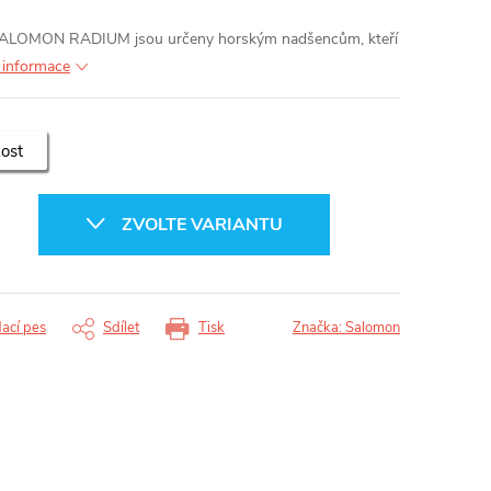
 SALOMON RADIUM jsou určeny horským nadšencům, kteří
í informace
kost
ZVOLTE VARIANTU
dací pes
Sdílet
Tisk
Značka:
Salomon