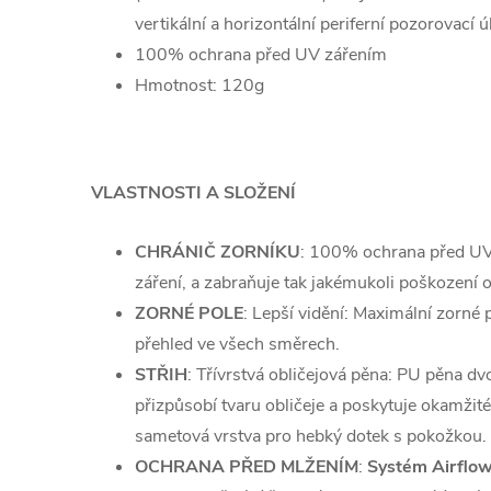
vertikální a horizontální periferní pozorovací úh
100% ochrana před UV zářením
Hmotnost: 120g
VLASTNOSTI A SLOŽENÍ
CHRÁNIČ ZORNÍKU
: 100% ochrana před UV
záření, a zabraňuje tak jakémukoli poškozen
ZORNÉ POLE
: Lepší vidění: Maximální zorné p
přehled ve všech směrech.
STŘIH
: Třívrstvá obličejová pěna: PU pěna d
přizpůsobí tvaru obličeje a poskytuje okamžité
sametová vrstva pro hebký dotek s pokožkou.
OCHRANA PŘED MLŽENÍM
:
Systém Airflo