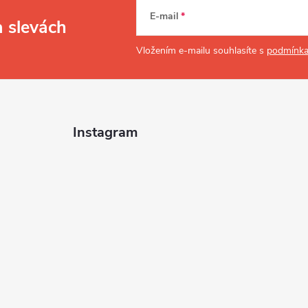
E-mail
a slevách
Vložením e-mailu souhlasíte s
podmínka
Instagram