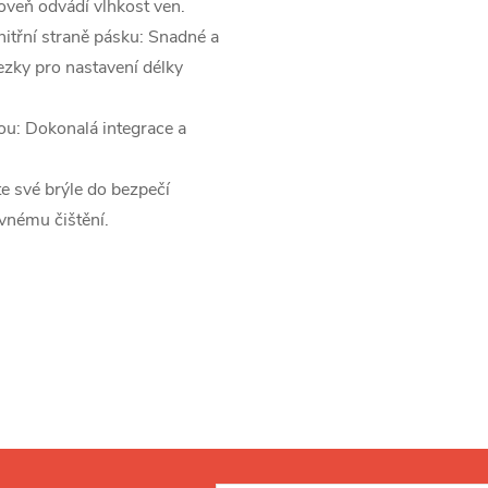
roveň odvádí vlhkost ven.
vnitřní straně pásku: Snadné a
zky pro nastavení délky
ou: Dokonalá integrace a
te své brýle do bezpečí
ávnému čištění.