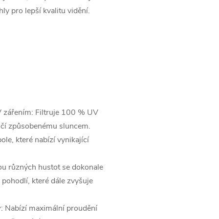
ly pro lepší kvalitu vidění.
 zářením: Filtruje 100 % UV
í očí způsobenému sluncem.
ole, které nabízí vynikající
vou různých hustot se dokonale
 pohodlí, které dále zvyšuje
w
: Nabízí maximální proudění