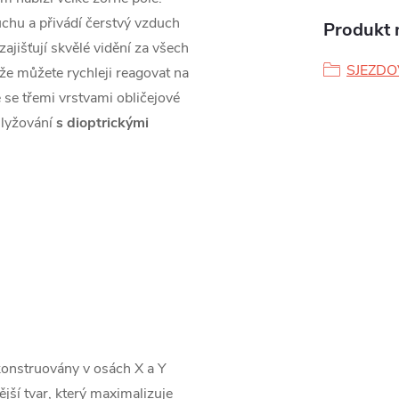
chu a přivádí čerstvý vzduch
Produkt n
ajišťují skvělé vidění za všech
SJEZDO
kže můžete rychleji reagovat na
 se třemi vrstvami obličejové
i lyžování
s dioptrickými
 konstruovány v osách X a Y
ější tvar, který maximalizuje