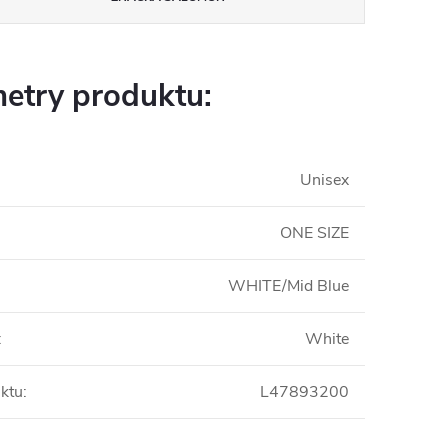
etry produktu:
Unisex
ONE SIZE
WHITE/Mid Blue
:
White
ktu
:
L47893200