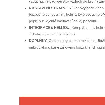
vzduchu. Přivádí čerstvý vzduch do brýlí a zá
NASTAVENÍ STRAPŮ
: Silikonový potisk na 
bezpečné uchycení na helmě. Dvě posuvné pře
popruhu: Rychlé nastavení délky popruhu.
INTEGRACE s HELMOU
: Kompatibilní s helm
cirkulace vzduchu s helmou.
DOPLŇKY
: Obal na brýle z mikrovlákna: Ulož
mikrovlákna, které zároveň slouží k jejich spr