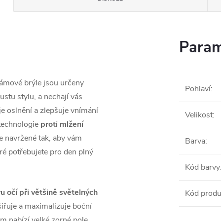
Param
ámové brýle jsou určeny
Pohlaví
:
stu stylu, a nechají vás
e oslnění a zlepšuje vnímání
Velikost
:
technologie
proti mlžení
le navržené tak, aby vám
Barva
:
ré potřebujete pro den plný
Kód barvy
u očí při většině světelných
Kód produ
iřuje a maximalizuje boční
em nabízí velké zorné pole.