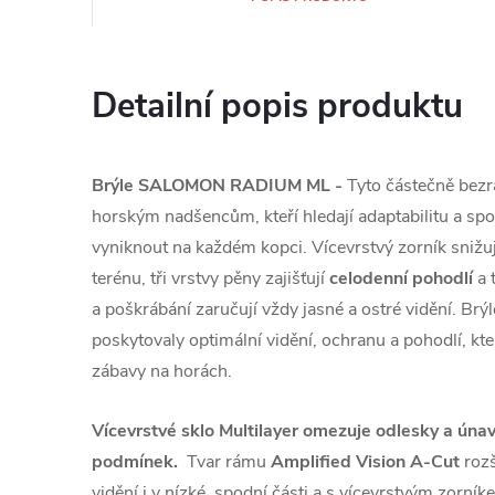
Detailní popis produktu
Brýle SALOMON RADIUM ML -
Tyto částečně bezr
horským nadšencům, kteří hledají adaptabilitu a spou
vyniknout na každém kopci. Vícevrstvý zorník snižuj
terénu, tři vrstvy pěny zajišťují
celodenní pohodlí
a 
a poškrábání zaručují vždy jasné a ostré vidění. Brý
poskytovaly optimální vidění, ochranu a pohodlí, kte
zábavy na horách.
Vícevrstvé sklo Multilayer omezuje odlesky a únav
podmínek.
Tvar rámu
Amplified Vision A-Cut
rozš
vidění i v nízké, spodní části a s vícevrstvým zorník