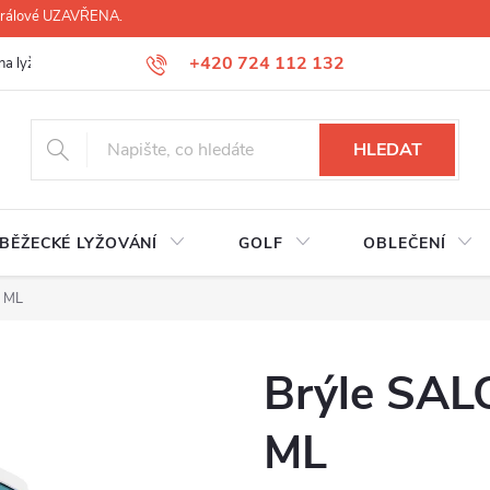
 Králové UZAVŘENA.
+420 724 112 132
na lyží, lyžáků, běžek
Úprava lyžáků na míru
Servis lyží Hradec Krá
HLEDAT
BĚŽECKÉ LYŽOVÁNÍ
GOLF
OBLEČENÍ
 ML
Brýle SA
ML