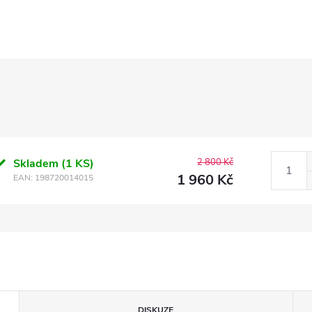
Skladem
(1 KS)
2 800 Kč
1 960 Kč
EAN:
198720014015
DISKUZE