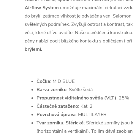
Airflow System
umožňuje maximální cirkulaci vzdu
do brýlí, zatímco vlhkost je odváděna ven. Salomon z
světelných podmínek. Zvyšují ostrost a kontrast, ta
věci, které dříve uvidíte. Naše osvědčená konstrukce
pěny nabízí pocit blízkého kontaktu s obličejem i př
brýlemi.
Čočka
: MID BLUE
Barva zorníku
: Světle šedá
Propustnost viditelného světla (VLT)
: 25%
Částečně zataženo
: Kat. 2
Povrchová úprava
: MULTILAYER
Tvar zorníku
:
Sférické
: Sférické zorníky jsou
(horizontální a vertikální). To jim dává zaoblen