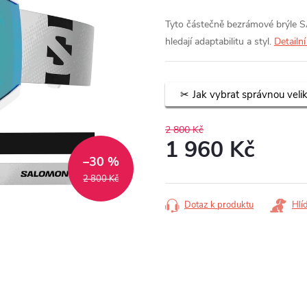
Tyto částečně bezrámové brýle
hledají adaptabilitu a styl.
Detailn
Jak vybrat správnou veli
2 800 Kč
1 960 Kč
–30 %
Měrná
2 800 Kč
cena:
Dotaz k produktu
Hlí