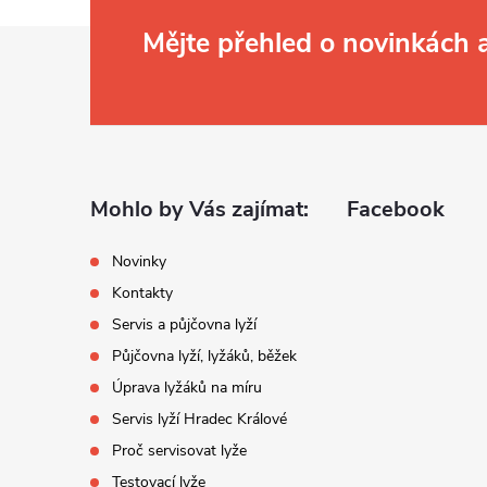
Z
Mějte přehled o novinkách
á
p
a
Mohlo by Vás zajímat:
Facebook
t
Novinky
Kontakty
í
Servis a půjčovna lyží
Půjčovna lyží, lyžáků, běžek
Úprava lyžáků na míru
Servis lyží Hradec Králové
Proč servisovat lyže
Testovací lyže