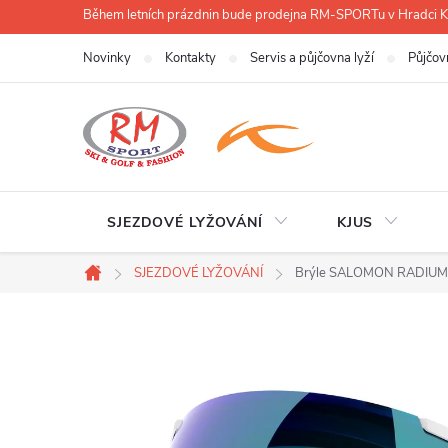
Přejít
Během letních prázdnin bude prodejna RM-SPORTu v Hradci
na
Novinky
Kontakty
Servis a půjčovna lyží
Půjčov
obsah
SJEZDOVÉ LYŽOVÁNÍ
KJUS
SJEZDOVÉ LYŽOVÁNÍ
Brýle SALOMON RADIUM
Domů