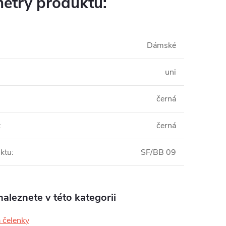
etry produktu:
Dámské
uni
černá
:
černá
ktu
:
SF/BB 09
aleznete v této kategorii
 čelenky