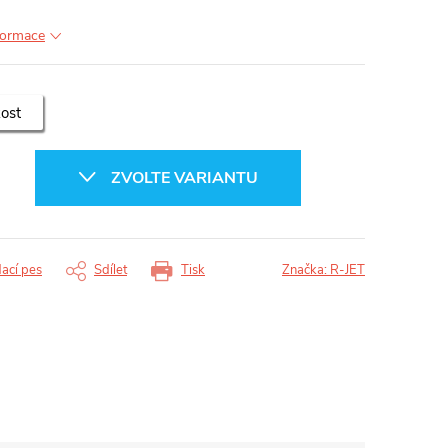
nformace
kost
ZVOLTE VARIANTU
dací pes
Sdílet
Tisk
Značka:
R-JET