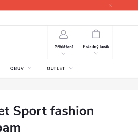
lové
Proč servisovat lyže
Testovací lyže
O nás
Fotogale
NÁKUPNÍ
KOŠÍK
Prázdný košík
Přihlášení
OBUV
OUTLET
et Sport fashion
 bam