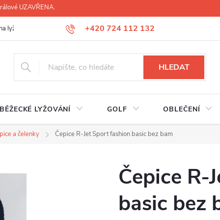
 Králové UZAVŘENA.
+420 724 112 132
na lyží, lyžáků, běžek
Úprava lyžáků na míru
Servis lyží Hradec Krá
HLEDAT
BĚŽECKÉ LYŽOVÁNÍ
GOLF
OBLEČENÍ
pice a čelenky
Čepice R-Jet Sport fashion basic bez bam
Čepice R-J
basic bez