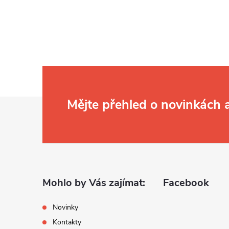
Z
Mějte přehled o novinkách
á
p
a
Mohlo by Vás zajímat:
Facebook
t
Novinky
Kontakty