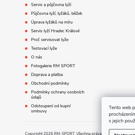
í
Servis a půjčovna lyží
Půjčovna lyží, lyžáků, běžek
Úprava lyžáků na míru
Servis lyží Hradec Králové
Proč servisovat lyže
Testovací lyže
O nás
Fotogalerie RM SPORT
Doprava a platba
Obchodní podmínky
Podmínky ochrany osobních
údajů
Odstoupení od kupní
Tento web p
smlouvy
procházením
s jejich pou
Copyright 2026
RM-SPORT
. Všechna práva vyhrazena.