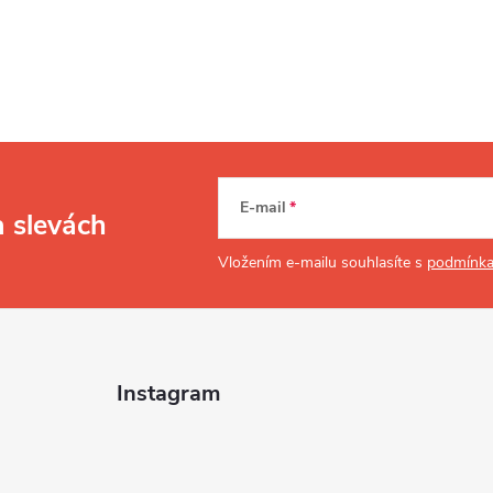
E-mail
a slevách
Vložením e-mailu souhlasíte s
podmínka
Instagram