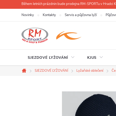
Přejít
Během letních prázdnin bude prodejna RM-SPORTu v Hradci
na
Novinky
Kontakty
Servis a půjčovna lyží
Půjčov
obsah
SJEZDOVÉ LYŽOVÁNÍ
KJUS
SJEZDOVÉ LYŽOVÁNÍ
Lyžařské oblečení
Če
Domů