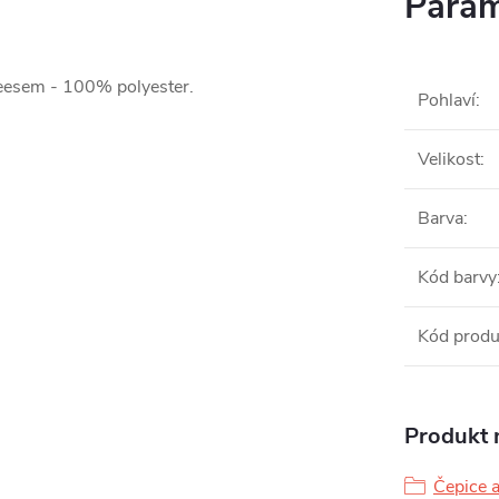
Param
leesem - 100% polyester.
Pohlaví
:
Velikost
:
Barva
:
Kód barvy
Kód produ
Produkt n
Čepice a