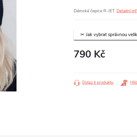
Dámská čepice R-JET.
Detailní i
Jak vybrat správnou veli
790 Kč
Měrná
cena:
Dotaz k produktu
Hlí