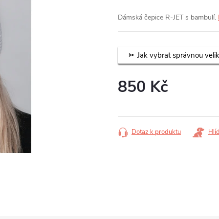
Dámská čepice R-JET s bambulí.
Jak vybrat správnou veli
850 Kč
Měrná
cena:
Dotaz k produktu
Hlí