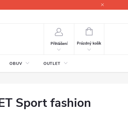
lové
Proč servisovat lyže
Testovací lyže
O nás
Fotogale
NÁKUPNÍ
KOŠÍK
Prázdný košík
Přihlášení
OBUV
OUTLET
ET Sport fashion