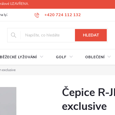
 Králové UZAVŘENA.
+420 724 112 132
na lyží, lyžáků, běžek
Úprava lyžáků na míru
Servis lyží Hradec Krá
HLEDAT
BĚŽECKÉ LYŽOVÁNÍ
GOLF
OBLEČENÍ
n exclusive
Čepice R-J
exclusive