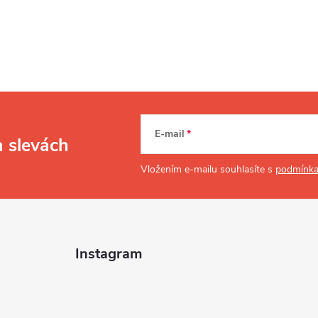
E-mail
a slevách
Vložením e-mailu souhlasíte s
podmínka
Instagram