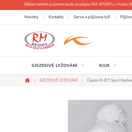
Přejít
Během letních prázdnin bude prodejna RM-SPORTu v Hradci
na
Novinky
Kontakty
Servis a půjčovna lyží
Půjčov
obsah
SJEZDOVÉ LYŽOVÁNÍ
KJUS
SJEZDOVÉ LYŽOVÁNÍ
Čepice R-JET Sport fashio
Domů