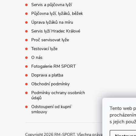
í
Servis a půjčovna lyží
Půjčovna lyží, lyžáků, běžek
Úprava lyžáků na míru
Servis lyží Hradec Králové
Proč servisovat lyže
Testovací lyže
O nás
Fotogalerie RM SPORT
Doprava a platba
Obchodní podmínky
Podmínky ochrany osobních
údajů
Odstoupení od kupní
Tento web p
smlouvy
procházením
s jejich pou
Copyright 2026
RM-SPORT
. Všechna práva vyhrazena.