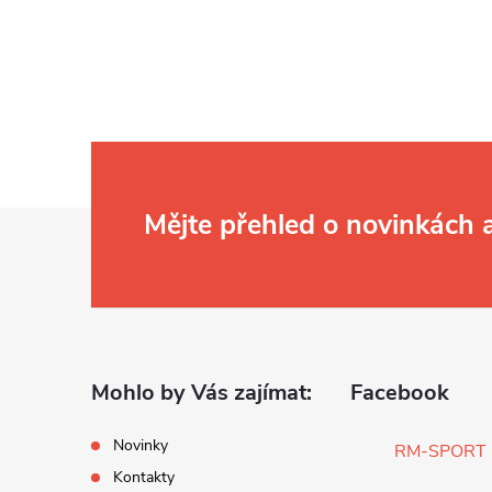
Z
Mějte přehled o novinkách
á
p
a
Mohlo by Vás zajímat:
Facebook
t
Novinky
RM-SPORT
Kontakty