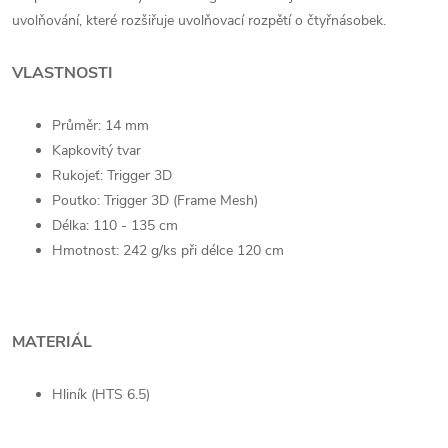
uvolňování, které rozšiřuje uvolňovací rozpětí o čtyřnásobek.
VLASTNOSTI
Průměr: 14 mm
Kapkovitý tvar
Rukojeť: Trigger 3D
Poutko: Trigger 3D (Frame Mesh)
Délka: 110 - 135 cm
Hmotnost: 242 g/ks při délce 120 cm
MATERIÁL
Hliník (HTS 6.5)