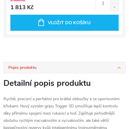
2 590 Kč
1 813 Kč
VLOŽIT DO KOŠÍKU
Popis produktu
Detailní popis produktu
Rychlé, precizní a perfektní pro krátké obloučky a se sportovními
křivkami. Nový systém gripu Trigger 3D umožňuje lepší kontrolu
díky přímému spojení mezi rukavicí a holí. Zajišťuje pohodlnější
obsluhu rychlým nacvaknutím a vycvaknutím, ale také větší
bezpečnostní rezervy kvůli inteligentnímu trojrozměrnému