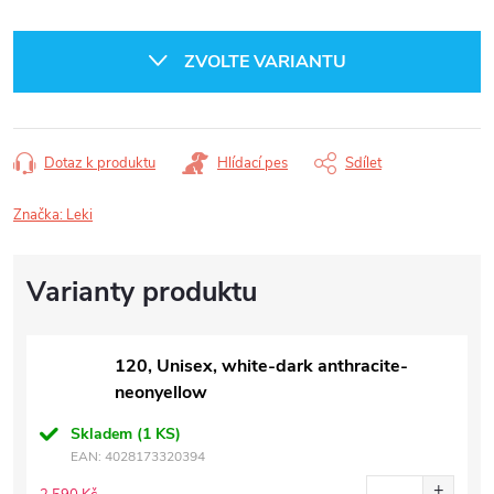
Měrná
cena:
ZVOLTE VARIANTU
Dotaz k produktu
Hlídací pes
Sdílet
Značka:
Leki
120, Unisex, white-dark anthracite-
neonyellow
Skladem
(1 KS)
EAN:
4028173320394