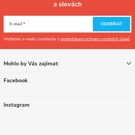
a slevách
Z
á
E-mail
ODEBÍRAT
p
Vložením e-mailu souhlasíte s
podmínkami ochrany osobních údajů
a
Mohlo by Vás zajímat:
t
í
Facebook
Instagram