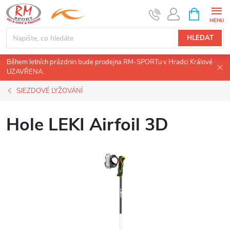
Přejít
NÁKUPNÍ
KOŠÍK
na
obsah
HLEDAT
Během letních prázdnin bude prodejna RM-SPORTu v Hradci Králové
UZAVŘENA.
SJEZDOVÉ LYŽOVÁNÍ
Hole LEKI Airfoil 3D