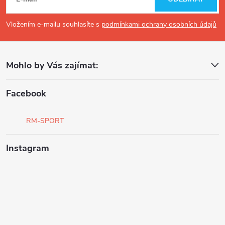
á
p
Vložením e-mailu souhlasíte s
podmínkami ochrany osobních údajů
a
Mohlo by Vás zajímat:
t
í
Facebook
RM-SPORT
Instagram