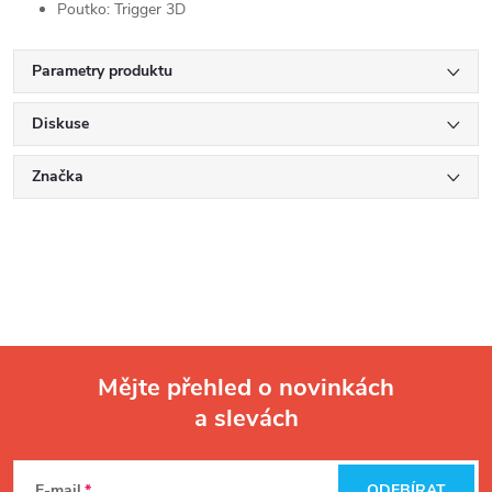
Poutko: Trigger 3D
Parametry produktu
Diskuse
Značka
Mějte přehled o novinkách
a slevách
Z
E-mail
ODEBÍRAT