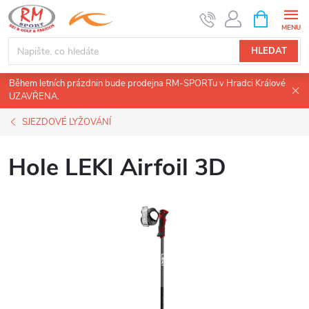
Přejít
NÁKUPNÍ
KOŠÍK
na
obsah
HLEDAT
Během letních prázdnin bude prodejna RM-SPORTu v Hradci Králové
UZAVŘENA.
SJEZDOVÉ LYŽOVÁNÍ
Hole LEKI Airfoil 3D