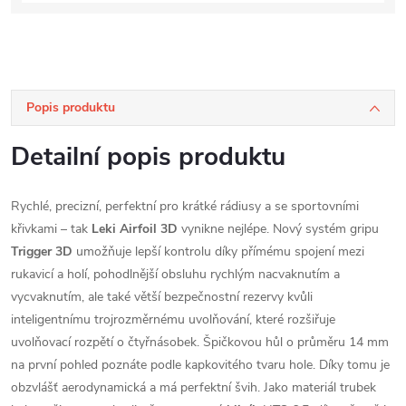
Popis produktu
Detailní popis produktu
Rychlé, precizní, perfektní pro krátké rádiusy a se sportovními
křivkami – tak
Leki Airfoil 3D
vynikne nejlépe. Nový systém gripu
Trigger 3D
umožňuje lepší kontrolu díky přímému spojení mezi
rukavicí a holí, pohodlnější obsluhu rychlým nacvaknutím a
vycvaknutím, ale také větší bezpečnostní rezervy kvůli
inteligentnímu trojrozměrnému uvolňování, které rozšiřuje
uvolňovací rozpětí o čtyřnásobek. Špičkovou hůl o průměru 14 mm
na první pohled poznáte podle kapkovitého tvaru hole. Díky tomu je
obzvlášť aerodynamická a má perfektní švih. Jako materiál trubek