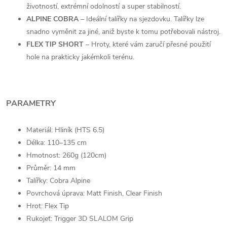
životností, extrémní odolností a super stabilností.
ALPINE COBRA
– Ideální talířky na sjezdovku. Talířky lze
snadno vyměnit za jiné, aniž byste k tomu potřebovali nástroj.
FLEX TIP SHORT
– Hroty, které vám zaručí přesné použití
hole na prakticky jakémkoli terénu.
PARAMETRY
Materiál: Hliník (HTS 6.5)
Délka: 110–135 cm
Hmotnost: 260g (120cm)
Průměr: 14 mm
Talířky: Cobra Alpine
Povrchová úprava: Matt Finish, Clear Finish
Hrot: Flex Tip
Rukojeť: Trigger 3D SLALOM Grip