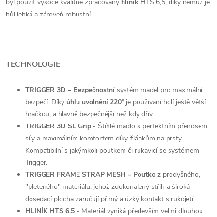
byl použit vysoce kvalitně zpracovaný
hliník
HTS 6,5, díky němuž je
hůl lehká a zároveň robustní.
TECHNOLOGIE
TRIGGER 3D – Bezpečnostní
systém madel pro maximální
bezpečí. Díky
úhlu uvolnění 220°
je používání holí ještě větší
hračkou, a hlavně bezpečnější než kdy dřív.
TRIGGER 3D SL Grip
- Štíhlé madlo s perfektním přenosem
síly a maximálním komfortem díky žlábkům na prsty.
Kompatibilní s jakýmkoli poutkem či rukavicí se systémem
Trigger.
TRIGGER FRAME STRAP MESH – Poutko
z prodyšného,
"pleteného" materiálu, jehož zdokonalený střih a široká
dosedací plocha zaručují přímý a úzký kontakt s rukojetí.
HLINÍK HTS 6.5
- Materiál vyniká především velmi dlouhou