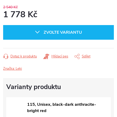
2 540 Kč
1 778 Kč
Měrná
cena:
ZVOLTE VARIANTU
Dotaz k produktu
Hlídací pes
Sdílet
Značka:
Leki
115, Unisex, black-dark anthracite-
bright red