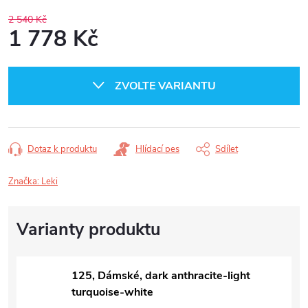
2 540 Kč
1 778 Kč
Měrná
cena:
ZVOLTE VARIANTU
Dotaz k produktu
Hlídací pes
Sdílet
Značka:
Leki
125, Dámské, dark anthracite-light
turquoise-white