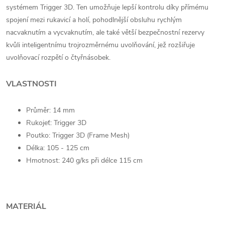
systémem Trigger 3D. Ten umožňuje lepší kontrolu díky přímému
spojení mezi rukavicí a holí, pohodlnější obsluhu rychlým
nacvaknutím a vycvaknutím, ale také větší bezpečnostní rezervy
kvůli inteligentnímu trojrozměrnému uvolňování, jež rozšiřuje
uvolňovací rozpětí o čtyřnásobek.
VLASTNOSTI
Průměr: 14 mm
Rukojeť: Trigger 3D
Poutko: Trigger 3D (Frame Mesh)
Délka: 105 - 125 cm
Hmotnost: 240 g/ks při délce 115 cm
MATERIÁL