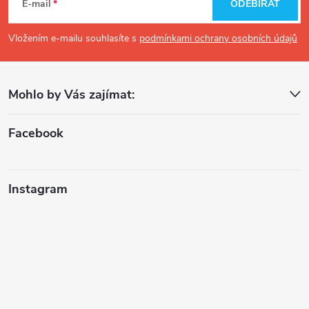
á
E-mail
ODEBÍRAT
p
Vložením e-mailu souhlasíte s
podmínkami ochrany osobních údajů
a
Mohlo by Vás zajímat:
t
í
Facebook
Instagram