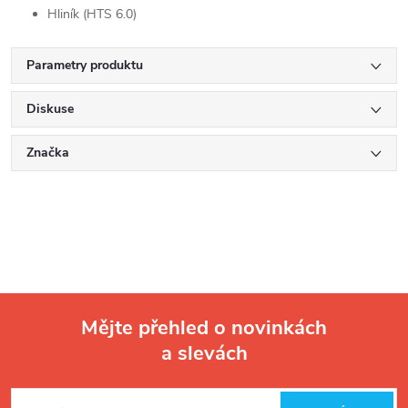
Hliník (HTS 6.0)
Parametry produktu
Diskuse
Značka
Mějte přehled o novinkách
a slevách
Z