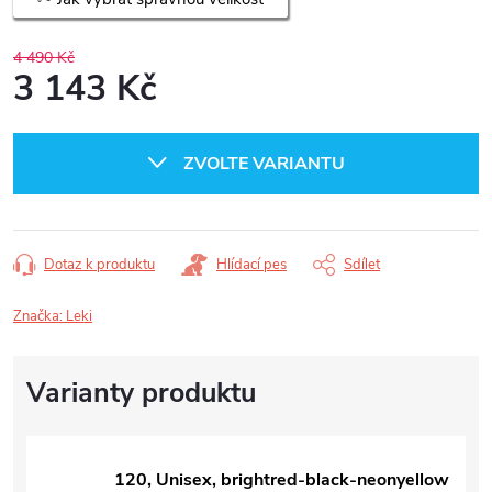
4 490 Kč
3 143 Kč
Měrná
cena:
ZVOLTE VARIANTU
Dotaz k produktu
Hlídací pes
Sdílet
Značka:
Leki
120, Unisex, brightred-black-neonyellow