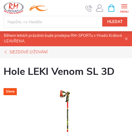
Přejít
NÁKUPNÍ
KOŠÍK
na
obsah
HLEDAT
Během letních prázdnin bude prodejna RM-SPORTu v Hradci Králové
UZAVŘENA.
SJEZDOVÉ LYŽOVÁNÍ
Hole LEKI Venom SL 3D
Sleva