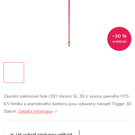
–30 %
4 490 Kč
Závodní slalomové hole LEKI Venom SL 3D z vysoce pevného HTS
6.5 hliníku a aramidového karbonu jsou vybaveny rukojetí Trigger 3D
Slalom.
Detailní informace
Jak vybrat správnou velikost