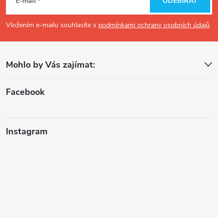
á
E-mail
ODEBÍRAT
p
Vložením e-mailu souhlasíte s
podmínkami ochrany osobních údajů
a
Mohlo by Vás zajímat:
t
í
Facebook
Instagram