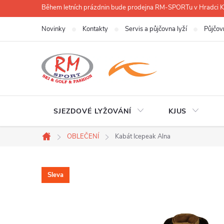
Přejít
Během letních prázdnin bude prodejna RM-SPORTu v Hradci
na
Novinky
Kontakty
Servis a půjčovna lyží
Půjčov
obsah
SJEZDOVÉ LYŽOVÁNÍ
KJUS
OBLEČENÍ
Kabát Icepeak Alna
Domů
Sleva