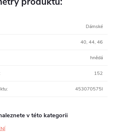
etry produktu:
Dámské
40, 44, 46
hnědá
:
152
ktu
:
453070575I
aleznete v této kategorii
NÍ