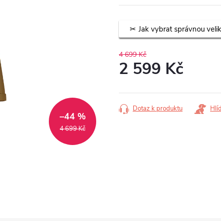
Jak vybrat správnou veli
4 699 Kč
2 599 Kč
Měrná
cena:
Dotaz k produktu
Hlí
–44 %
4 699 Kč