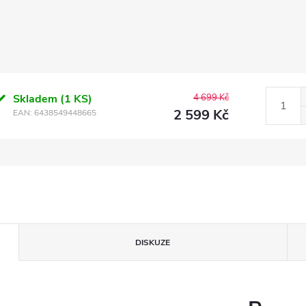
Skladem
(1 KS)
4 699 Kč
2 599 Kč
EAN:
6438549448665
DISKUZE