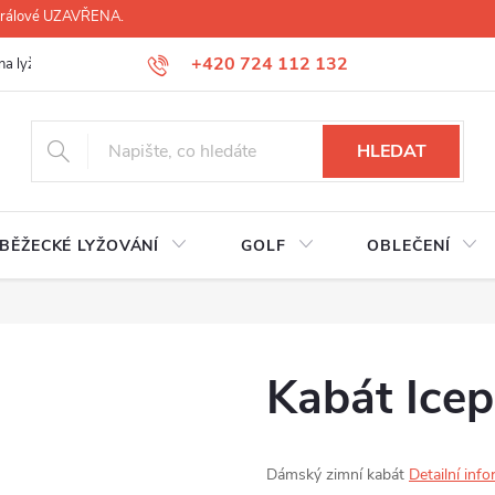
 Králové UZAVŘENA.
+420 724 112 132
na lyží, lyžáků, běžek
Úprava lyžáků na míru
Servis lyží Hradec Krá
HLEDAT
BĚŽECKÉ LYŽOVÁNÍ
GOLF
OBLEČENÍ
Kabát Ice
Dámský zimní kabát
Detailní inf