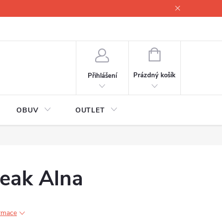
lové
Proč servisovat lyže
Testovací lyže
O nás
Fotogale
NÁKUPNÍ
KOŠÍK
Prázdný košík
Přihlášení
OBUV
OUTLET
peak Alna
ormace