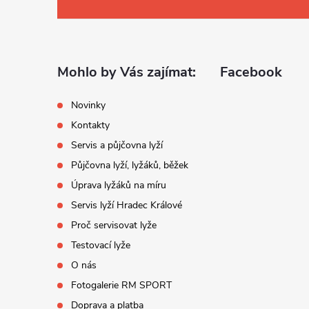
á
p
a
Mohlo by Vás zajímat:
Facebook
t
Novinky
Kontakty
í
Servis a půjčovna lyží
Půjčovna lyží, lyžáků, běžek
Úprava lyžáků na míru
Servis lyží Hradec Králové
Proč servisovat lyže
Testovací lyže
O nás
Fotogalerie RM SPORT
Doprava a platba