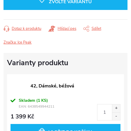
ZVOLTE VARIANTU
Dotaz k produktu
Hlídací pes
Sdílet
Značka:
Ice Peak
42, Dámské, béžová
Skladem
(1 KS)
EAN:
6438549944211
1 399 Kč