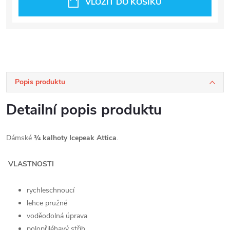
VLOŽIT DO KOŠÍKU
Popis produktu
Detailní popis produktu
Dámské
¾ kalhoty Icepeak Attica
.
VLASTNOSTI
rychleschnoucí
lehce pružné
voděodolná úprava
polopřiléhavý střih