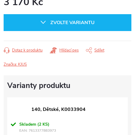
3 170 Kč
Měrná
cena:
ZVOLTE VARIANTU
Dotaz k produktu
Hlídací pes
Sdílet
Značka:
KJUS
140, Dětské, K0033904
Skladem
(2 KS)
EAN:
7613377883973