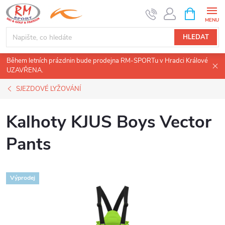
Přejít
NÁKUPNÍ
KOŠÍK
na
obsah
HLEDAT
Během letních prázdnin bude prodejna RM-SPORTu v Hradci Králové
UZAVŘENA.
SJEZDOVÉ LYŽOVÁNÍ
Kalhoty KJUS Boys Vector
Pants
Výprodej