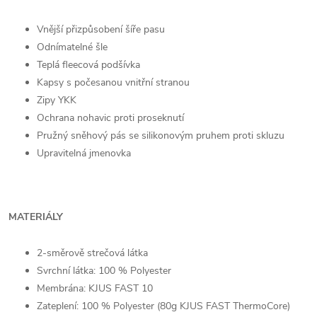
Vnější přizpůsobení šíře pasu
Odnímatelné šle
Teplá fleecová podšívka
Kapsy s počesanou vnitřní stranou
Zipy YKK
Ochrana nohavic proti proseknutí
Pružný sněhový pás se silikonovým pruhem proti skluzu
Upravitelná jmenovka
MATERIÁLY
2-směrově strečová látka
Svrchní látka: 100 % Polyester
Membrána: KJUS FAST 10
Zateplení: 100 % Polyester (80g KJUS FAST ThermoCore)