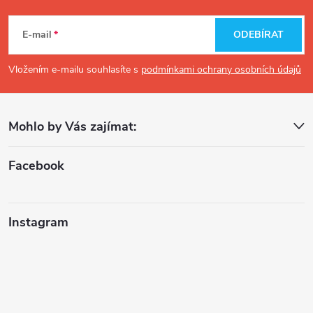
Z
á
E-mail
ODEBÍRAT
p
Vložením e-mailu souhlasíte s
podmínkami ochrany osobních údajů
a
Mohlo by Vás zajímat:
t
í
Facebook
Instagram