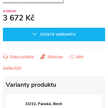
4 590 Kč
3 672 Kč
Měrná
cena:
ZVOLTE VARIANTU
Dotaz k produktu
Hlídací pes
Sdílet
Značka:
KJUS
33/32, Pánské, Birch