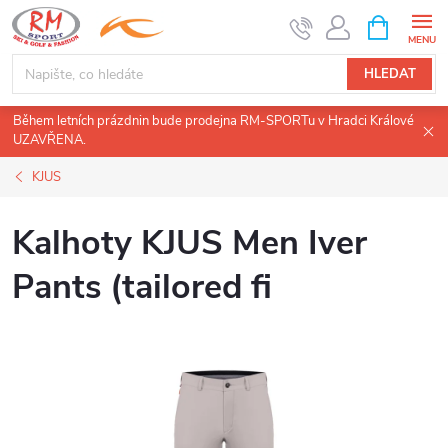
Přejít
NÁKUPNÍ
KOŠÍK
na
obsah
HLEDAT
Během letních prázdnin bude prodejna RM-SPORTu v Hradci Králové
UZAVŘENA.
KJUS
Kalhoty KJUS Men Iver
Pants (tailored fi