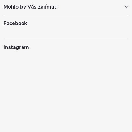
Mohlo by Vás zajímat:
t
í
Facebook
Instagram