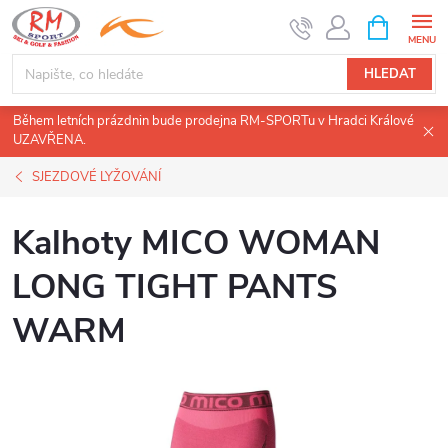
Přejít
NÁKUPNÍ
KOŠÍK
na
obsah
HLEDAT
Během letních prázdnin bude prodejna RM-SPORTu v Hradci Králové
UZAVŘENA.
SJEZDOVÉ LYŽOVÁNÍ
Kalhoty MICO WOMAN
LONG TIGHT PANTS
WARM