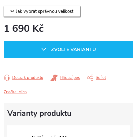
Jak vybrat správnou velikost
1 690 Kč
Měrná
cena:
ZVOLTE VARIANTU
Dotaz k produktu
Hlídací pes
Sdílet
Značka:
Mico